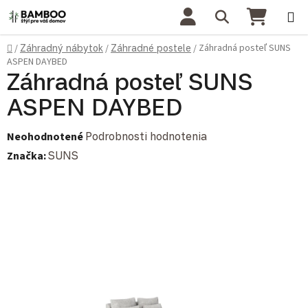
Prejsť na obsah
Hľadať
NÁKU
Domov
Záhradná posteľ SUNS
/
Záhradný nábytok
/
Záhradné postele
/
ASPEN DAYBED
Záhradná posteľ SUNS
ASPEN DAYBED
Priemerné hodnotenie produktu je 0,0 z 5 hviezdičiek.
Neohodnotené
Podrobnosti hodnotenia
Značka:
SUNS