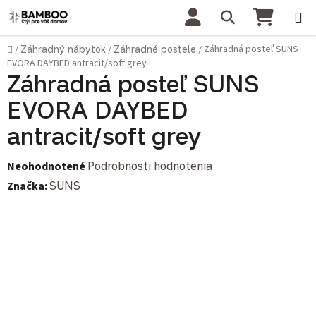
Prejsť na obsah
Hľadať
NÁKU
Domov
Záhradná posteľ SUNS
/
Záhradný nábytok
/
Záhradné postele
/
EVORA DAYBED antracit/soft grey
Záhradná posteľ SUNS
EVORA DAYBED
antracit/soft grey
Priemerné hodnotenie produktu je 0,0 z 5 hviezdičiek.
Neohodnotené
Podrobnosti hodnotenia
Značka:
SUNS