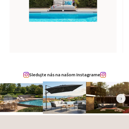
Sledujte nás na našom Instagrame
‹
›
Zápätie