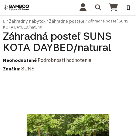
Prejsť na obsah
Hľadať
NÁKU
Domov
Záhradná posteľ SUNS
/
Záhradný nábytok
/
Záhradné postele
/
KOTA DAYBED/natural
Záhradná posteľ SUNS
KOTA DAYBED/natural
Priemerné hodnotenie produktu je 0,0 z 5 hviezdičiek.
Neohodnotené
Podrobnosti hodnotenia
Značka:
SUNS