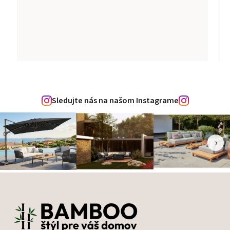
Sledujte nás na našom Instagrame
‹
›
Zápätie