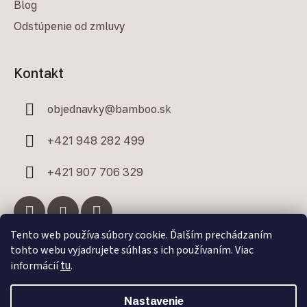
Blog
Odstúpenie od zmluvy
Kontakt
objednavky
@
bamboo.sk
+421 948 282 499
+421 907 706 329
Tento web používa súbory cookie. Ďalším prechádzaním
tohto webu vyjadrujete súhlas s ich používaním. Viac
Facebook
informácií
tu
.
Nastavenie