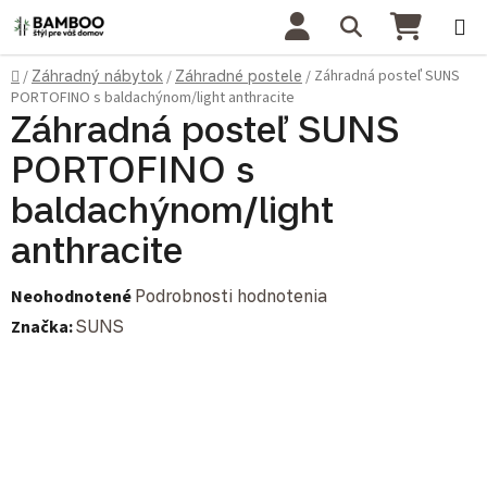
Prejsť na obsah
Hľadať
NÁKU
Domov
Záhradná posteľ SUNS
/
Záhradný nábytok
/
Záhradné postele
/
PORTOFINO s baldachýnom/light anthracite
Záhradná posteľ SUNS
PORTOFINO s
baldachýnom/light
anthracite
Priemerné hodnotenie produktu je 0,0 z 5 hviezdičiek.
Neohodnotené
Podrobnosti hodnotenia
Značka:
SUNS