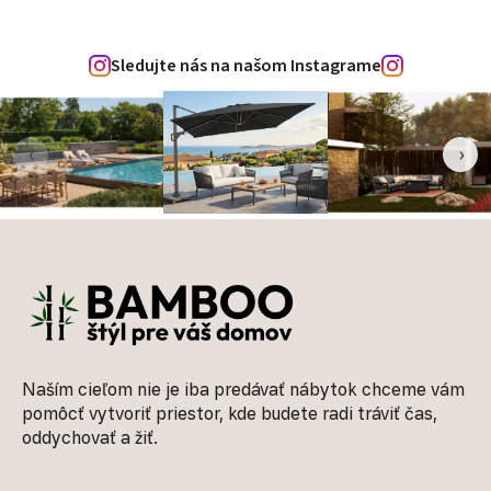
Sledujte nás na našom Instagrame
‹
›
Zápätie
Naším cieľom nie je iba predávať nábytok chceme vám
pomôcť vytvoriť priestor, kde budete radi tráviť čas,
oddychovať a žiť.