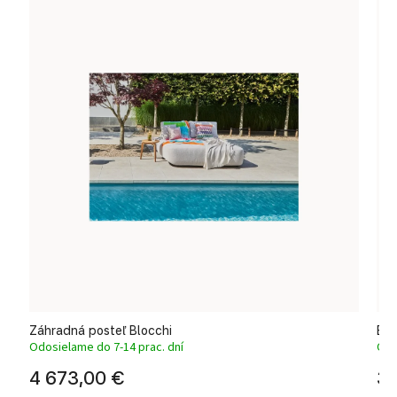
Záhradná posteľ Blocchi
Ele
Odosielame do 7-14 prac. dní
Odo
4 673,00 €
3 