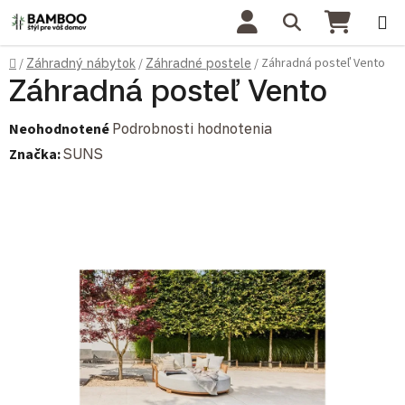
Prejsť na obsah
Hľadať
NÁKU
Domov
Záhradná posteľ Vento
/
Záhradný nábytok
/
Záhradné postele
/
Záhradná posteľ Vento
Priemerné hodnotenie produktu je 0,0 z 5 hviezdičiek.
Neohodnotené
Podrobnosti hodnotenia
Značka:
SUNS