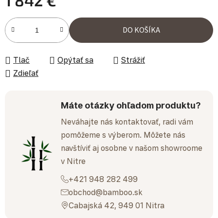
1 842 €
Jednotková cena:
DO KOŠÍKA
Tlač
Opýtať sa
Strážiť
Zdieľať
Máte otázky ohľadom produktu?
Neváhajte nás kontaktovať, radi vám
pomôžeme s výberom. Môžete nás
navštíviť aj osobne v našom showroome
v Nitre
+421 948 282 499
obchod@bamboo.sk
Cabajská 42, 949 01 Nitra