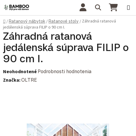
Prejsť na obsah
Hľadať
NÁKU
Domov
Záhradná ratanová
/
Ratanový nábytok
/
Ratanové stoly
/
jedálenská súprava FILIP o 90 cm I.
Záhradná ratanová
jedálenská súprava FILIP o
90 cm I.
Priemerné hodnotenie produktu je 0,0 z 5 hviezdičiek.
Neohodnotené
Podrobnosti hodnotenia
Značka:
OLTRE