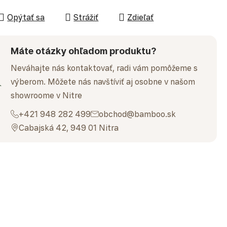
Opýtať sa
Strážiť
Zdieľať
Máte otázky ohľadom produktu?
Neváhajte nás kontaktovať, radi vám pomôžeme s
výberom. Môžete nás navštíviť aj osobne v našom
showroome v Nitre
+421 948 282 499
obchod@bamboo.sk
Cabajská 42, 949 01 Nitra