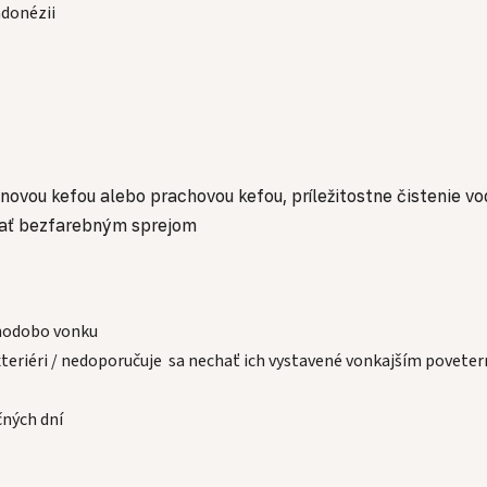
ndonézii
novou kefou alebo prachovou kefou, príležitostne čistenie vo
ovať bezfarebným sprejom
lhodobo vonku
 exteriéri / nedoporučuje sa nechať ich vystavené vonkajším pov
čných dní