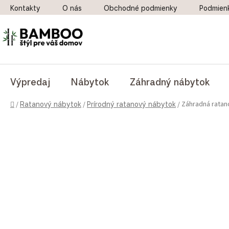
Prejsť na obsah
Kontakty
O nás
Obchodné podmienky
Podmien
Výpredaj
Nábytok
Záhradný nábytok
Domov
Záhradná ratan
/
Ratanový nábytok
/
Prírodný ratanový nábytok
/