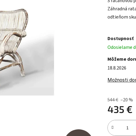
S ratanovou 
Záhradná rat
odtieňom sku
Dostupnosť
Odosielame do
Môžeme doru
18.8.2026
Možnosti do
544 €
–20 %
435 €
Jednotková c