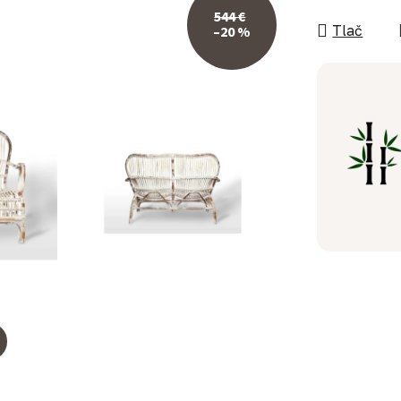
544 €
Tlač
–20 %