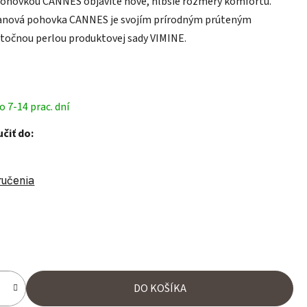
pohovkou CANNES objavíte nové, hlbšie rozmery komfortu.
anová pohovka CANNES je svojím prírodným prúteným
točnou perlou produktovej sady VIMINE.
 7-14 prac. dní
čiť do:
ručenia
ena:
DO KOŠÍKA