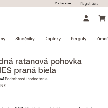
Prihlásenie
Registrácia
ný poriadok
Blog
Odstúpenie od zmluvy
NÁK
ány
Slnečníky
Doplnky
Pergoly
Zimn
dná ratanová pohovka
S praná biela
notenie produktu je 0,0 z 5 hviezdičiek.
né
Podrobnosti hodnotenia
INE