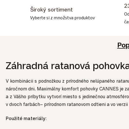
2
Široký sortiment
Od
Vyberte si z množstva produktov
č
Pop
Záhradná ratanová pohovk
V kombinácii s podnožkou z prírodného nelúpaného ratanu 
náročnom dni. Maximálny komfort pohovky CANNES je z
a z Vášho príbytku vytvorí miesto s jedinečnou atmosféro
v dvoch farbách– prírodnom ratanovom odtieni a vo verzii
Použité materiály: