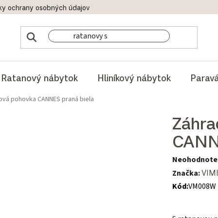
ky ochrany osobných údajov
Doprava a platby
Reklamač
Ratanový nábytok
Hliníkový nábytok
Parav
ová pohovka CANNES praná biela
Záhra
CANNE
Priemerné hod
Neohodnote
Značka:
VIM
Kód:
VM008W