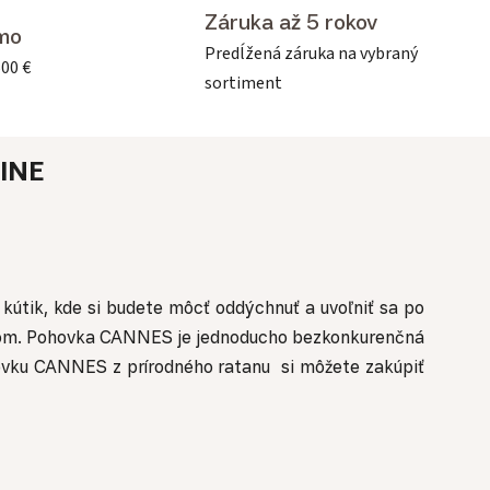
Záruka až 5 rokov
mo
Predĺžená záruka na vybraný
500 €
sortiment
INE
 kútik, kde si budete môcť oddýchnuť a uvoľniť sa po
om.
Pohovka CANNES je jednoducho bezkonkurenčná
vku CANNES z prírodného ratanu si môžete zakúpiť