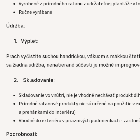
Vyrobené z prírodného ratanu z udržateľnej plantáže v I
Ručne vyrábané
Údržba:
1. Výplet:
Prach vyčistite suchou handričkou, vákuom s mäkkou šteti
sa žiadna údržba, nenatierané súčasti je možné impregn
2. Skladovanie:
Skladovanie vo vnútri, nie je vhodné nechávať produkt d
Prírodné ratanové produkty nie sú určené na použitie v
a prehánkami do interiéru)
Vhodné do exteriéru v priaznivých podmienkach - za slne
Podrobnosti: