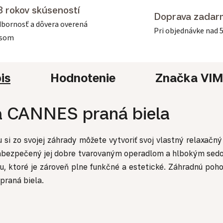
3 rokov skúseností
Doprava zadar
bornosť a dôvera overená
Pri objednávke nad 
asom
is
Hodnotenie
Značka
VIM
a CANNES praná biela
si zo svojej záhrady môžete vytvoriť svoj vlastný relaxačný
abezpečený jej dobre tvarovaným operadlom a hlbokým sed
u, ktoré je zároveň plne funkčné a estetické.
Záhradnú poho
 praná biela.