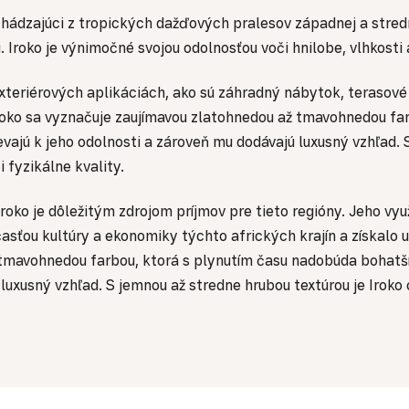
ochádzajúci z tropických dažďových pralesov západnej a stred
i. Iroko je výnimočné svojou odolnosťou voči hnilobe, vlhkost
exteriérových aplikáciách, ako sú záhradný nábytok, terasov
roko sa vyznačuje zaujímavou zlatohnedou až tmavohnedou fa
ievajú k jeho odolnosti a zároveň mu dodávajú luxusný vzhľad. 
 fyzikálne kvality.
Iroko je dôležitým zdrojom príjmov pre tieto regióny. Jeho v
asťou kultúry a ekonomiky týchto afrických krajín a získalo u
 tmavohnedou farbou, ktorá s plynutím času nadobúda bohatší a
 luxusný vzhľad. S jemnou až stredne hrubou textúrou je Irok