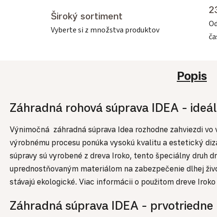
2
Široký sortiment
Od
Vyberte si z množstva produktov
č
Popis
Záhradná rohová súprava IDEA - ideáln
Výnimočná záhradná súprava Idea rozhodne zahviezdi vo v
výrobnému procesu ponúka vysokú kvalitu a estetický diza
súpravy sú vyrobené z dreva Iroko, tento špeciálny druh 
uprednostňovaným materiálom na zabezpečenie dlhej životn
stávajú ekologické. Viac informácii o použitom dreve Iroko 
Záhradná súprava IDEA - prvotriedne ma