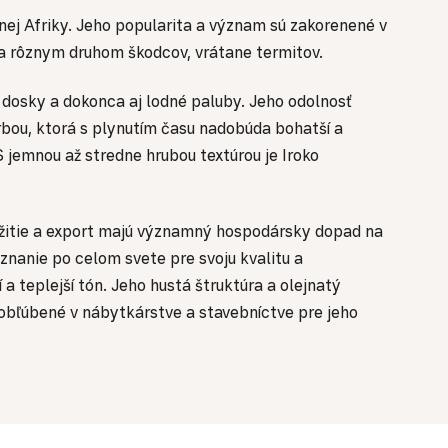
nej Afriky. Jeho popularita a význam sú zakorenené v
i a rôznym druhom škodcov, vrátane termitov.
é dosky a dokonca aj lodné paluby. Jeho odolnosť
rbou, ktorá s plynutím času nadobúda bohatší a
S jemnou až stredne hrubou textúrou je Iroko
yužitie a export majú významný hospodársky dopad na
znanie po celom svete pre svoju kvalitu a
 teplejší tón. Jeho hustá štruktúra a olejnatý
o obľúbené v nábytkárstve a stavebníctve pre jeho