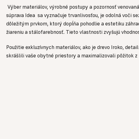
Výber materiálov, výrobné postupy a pozornosť venovan
súprava Idea sa vyznačuje trvanlivosťou, je odolná voči 
dôležitým prvkom, ktorý dopĺňa pohodlie a estetiku záhrad
žiareniu a stálofarebnosť. Tieto vlastnosti zvyšujú vhodn
Použitie exkluzívnych materiálov, ako je drevo Iroko, det
skrášlili vaše obytné priestory a maximalizovali pôžitok z