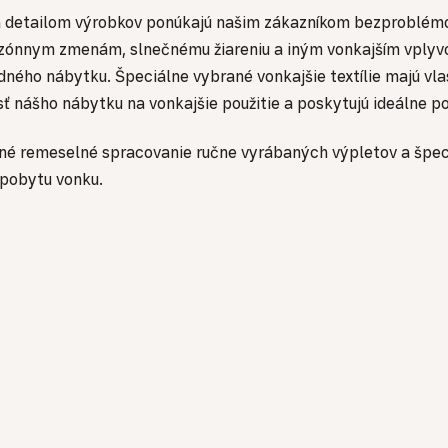
á detailom výrobkov ponúkajú našim zákazníkom bezproblémo
sezónnym zmenám, slnečnému žiareniu a iným vonkajším vplyvom
ného nábytku. Špeciálne vybrané vonkajšie textílie majú vlas
osť nášho nábytku na vonkajšie použitie a poskytujú ideálne 
ailné remeselné spracovanie ručne vyrábaných výpletov a špeci
 pobytu vonku.