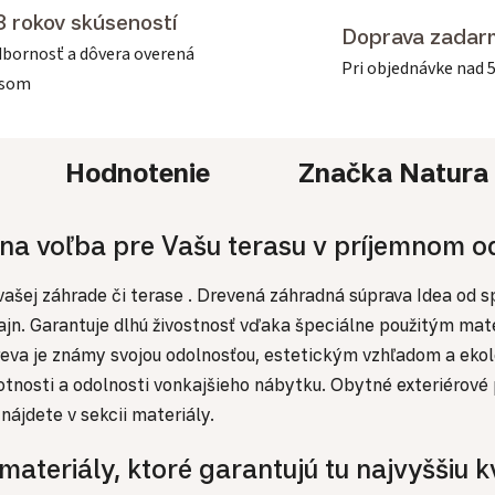
3 rokov skúseností
Doprava zadar
bornosť a dôvera overená
Pri objednávke nad 
asom
Hodnotenie
Značka
Natura
a voľba pre Vašu terasu v príjemnom od
ašej záhrade či terase . Drevená záhradná súprava Idea od 
jn. Garantuje dlhú živostnosť vďaka špeciálne použitým mat
dreva je známy svojou odolnosťou, estetickým vzhľadom a ekol
osti a odolnosti vonkajšieho nábytku. Obytné exteriérové pr
nájdete v sekcii materiály.
teriály, ktoré garantujú tu najvyššiu kv