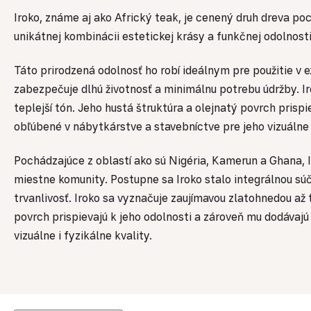
Iroko, známe aj ako Africký teak, je cenený druh dreva p
unikátnej kombinácii estetickej krásy a funkčnej odolnost
Táto prirodzená odolnosť ho robí ideálnym pre použitie v 
zabezpečuje dlhú životnosť a minimálnu potrebu údržby. I
teplejší tón. Jeho hustá štruktúra a olejnatý povrch prisp
obľúbené v nábytkárstve a stavebníctve pre jeho vizuálne i
Pochádzajúce z oblastí ako sú Nigéria, Kamerun a Ghana, 
miestne komunity. Postupne sa Iroko stalo integrálnou súč
trvanlivosť. Iroko sa vyznačuje zaujímavou zlatohnedou až
povrch prispievajú k jeho odolnosti a zároveň mu dodávajú
vizuálne i fyzikálne kvality.