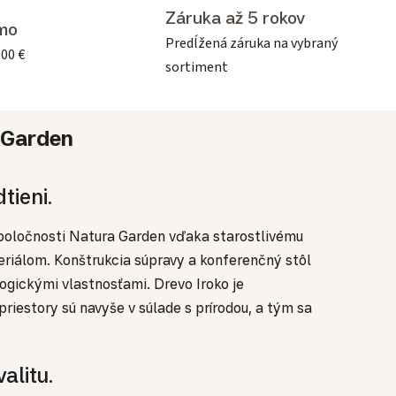
Záruka až 5 rokov
mo
Predĺžená záruka na vybraný
500 €
sortiment
 Garden
tieni.
spoločnosti Natura Garden vďaka starostlivému
eriálom. Konštrukcia súpravy a konferenčný stôl
ogickými vlastnosťami. Drevo Iroko je
iestory sú navyše v súlade s prírodou, a tým sa
alitu.