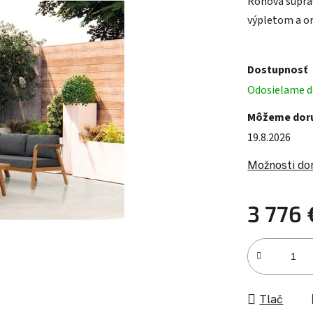
Rohová súpra
výpletom a o
Dostupnosť
Odosielame do
Môžeme doru
19.8.2026
Možnosti do
3 776 
Jednotková c
Tlač