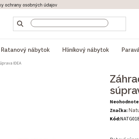
ky ochrany osobných údajov
Doprava a platby
Reklamač
Ratanový nábytok
Hliníkový nábytok
Parav
úprava IDEA
Záhra
súpra
Priemerné hod
Neohodnote
Značka:
Natu
Kód:
NATG01