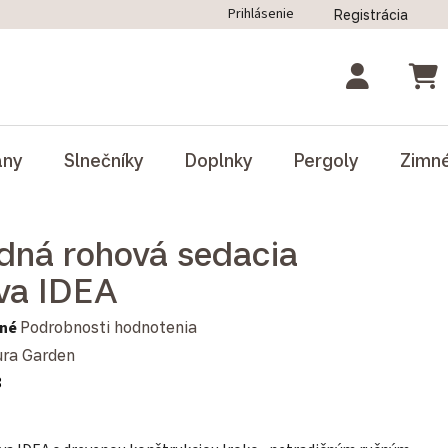
Prihlásenie
Registrácia
ný poriadok
Blog
Odstúpenie od zmluvy
NÁK
ány
Slnečníky
Doplnky
Pergoly
Zimn
dná rohová sedacia
va IDEA
notenie produktu je 0,0 z 5 hviezdičiek.
né
Podrobnosti hodnotenia
ra Garden
8