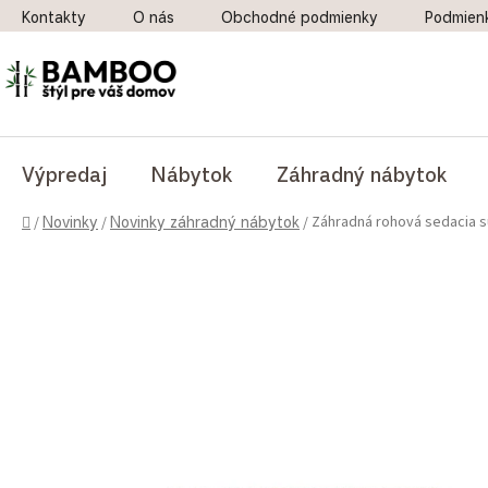
Prejsť na obsah
Kontakty
O nás
Obchodné podmienky
Podmien
Výpredaj
Nábytok
Záhradný nábytok
Domov
Záhradná rohová sedacia s
/
Novinky
/
Novinky záhradný nábytok
/