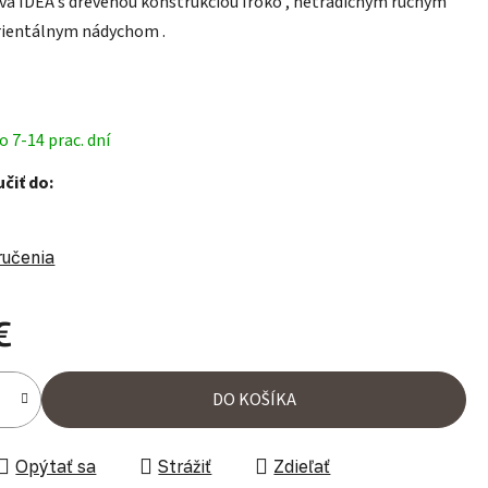
va IDEA s drevenou konštrukciou Iroko , netradičným ručným
rientálnym nádychom .
 7-14 prac. dní
čiť do:
ručenia
€
ena:
DO KOŠÍKA
Opýtať sa
Strážiť
Zdieľať