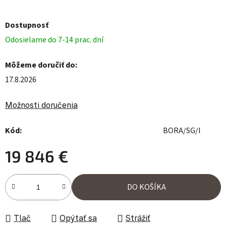
Dostupnosť
Odosielame do 7-14 prac. dní
Môžeme doručiť do:
17.8.2026
Možnosti doručenia
Kód:
BORA/SG/I
19 846 €
Jednotková cena:
DO KOŠÍKA
Tlač
Opýtať sa
Strážiť