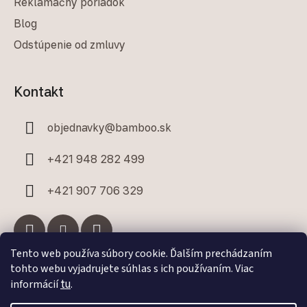
Reklamačný poriadok
Blog
Odstúpenie od zmluvy
Kontakt
objednavky
@
bamboo.sk
+421 948 282 499
+421 907 706 329
Tento web používa súbory cookie. Ďalším prechádzaním
tohto webu vyjadrujete súhlas s ich používaním. Viac
Facebook
informácií
tu
.