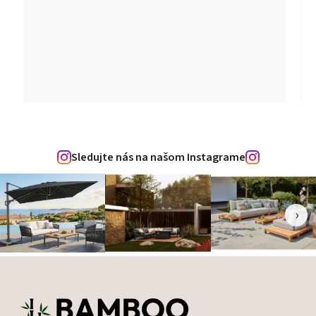
Sledujte nás na našom Instagrame
‹
›
Zápätie