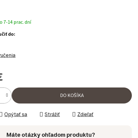
 7-14 prac. dní
čiť do:
ručenia
€
ena:
DO KOŠÍKA
Opýtať sa
Strážiť
Zdieľať
Máte otázky ohľadom produktu?