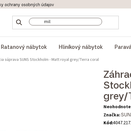
ky ochrany osobných údajov
Doprava a platby
Reklamač
Ratanový nábytok
Hliníkový nábytok
Parav
ia súprava SUNS Stockholm - Matt royal grey/Terra coral
Záhra
Stock
grey/
Priemerné hod
Neohodnote
Značka:
SUN
Kód:
4047.217