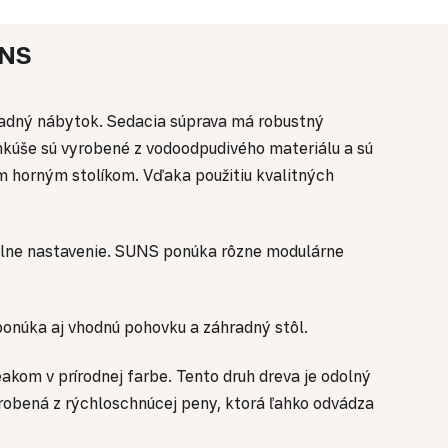
NS
áhradný nábytok. Sedacia súprava má robustný
nkúše sú vyrobené z vodoodpudivého materiálu a sú
m horným stolíkom. Vďaka použitiu kvalitných
álne nastavenie. SUNS ponúka rôzne modulárne
onúka aj vhodnú pohovku a záhradný stôl.
akom v prírodnej farbe. Tento druh dreva je odolný
yrobená z rýchloschnúcej peny, ktorá ľahko odvádza