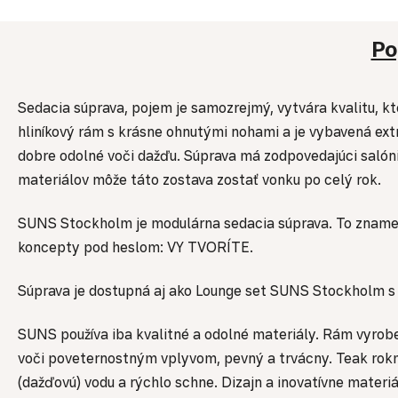
Po
Sedacia súprava, pojem je samozrejmý, vytvára kvalitu, kt
hliníkový rám s krásne ohnutými nohami a je vybavená ex
dobre odolné voči dažďu. Súprava má zodpovedajúci salóni
materiálov môže táto zostava zostať vonku po celý rok.
SUNS Stockholm je modulárna sedacia súprava. To znamen
koncepty pod heslom: VY TVORÍTE.
Súprava je dostupná aj ako Lounge set SUNS Stockholm s
SUNS používa iba kvalitné a odolné materiály. Rám vyrobe
voči poveternostným vplyvom, pevný a trvácny. Teak rokmi
(dažďovú) vodu a rýchlo schne. Dizajn a inovatívne materiá