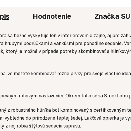
pis
Hodnotenie
Značka
SU
orá sa bežne vyskytuje len v interiérovom dizajne, aj pre z
tra hrubými podrúčkami a vankúšmi pre pohodlné sedenie. Va
k, ktorý je možné v prípade potreby skombinovať s hliníkový
á, že môžete kombinovať rôzne prvky pre svoje vlastné ide
 pevným rohovým nastavením. Okrem toho séria Stockholm p
ný z robustného hliníka bol kombinovaný s certifikovaným te
 vybledne do prirodzene teplej šedej. Lakťová opierka je v
ly z nej robia štýlovú sedaciu súpravu.