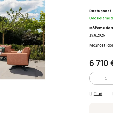
Dostupnosť
Odosielame do
Môžeme doru
19.8.2026
Možnosti do
6 710 
Jednotková c
Tlač