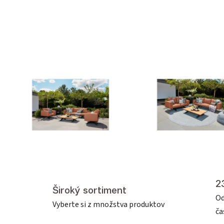
2
Široký sortiment
Od
Vyberte si z množstva produktov
č