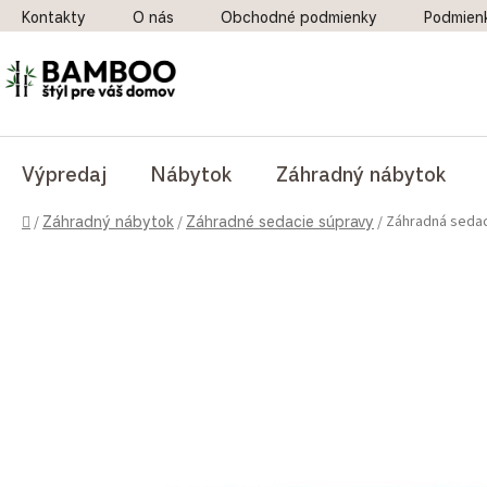
Prejsť na obsah
Kontakty
O nás
Obchodné podmienky
Podmien
Výpredaj
Nábytok
Záhradný nábytok
Domov
Záhradná sedac
/
Záhradný nábytok
/
Záhradné sedacie súpravy
/