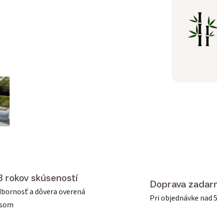
3 rokov skúseností
Doprava zadar
bornosť a dôvera overená
Pri objednávke nad 
asom