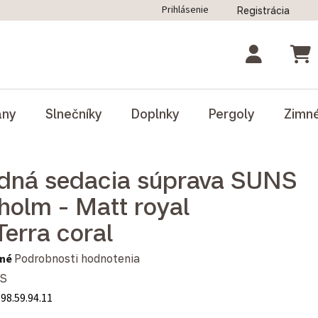
Prihlásenie
Registrácia
ný poriadok
Blog
Odstúpenie od zmluvy
NÁK
ány
Slnečníky
Doplnky
Pergoly
Zimn
dná sedacia súprava SUNS
holm - Matt royal
Terra coral
notenie produktu je 0,0 z 5 hviezdičiek.
né
Podrobnosti hodnotenia
S
.98.59.94.11