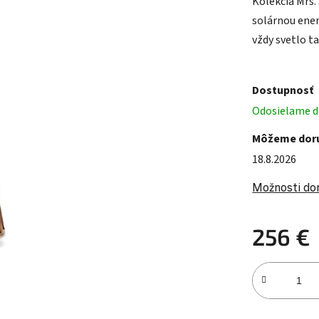
Kolekcia Mrs.
solárnou ene
vždy svetlo t
Dostupnosť
Odosielame do
Môžeme doru
18.8.2026
Možnosti do
256 €
Jednotková c