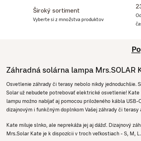
2
Široký sortiment
Od
Vyberte si z množstva produktov
č
Po
Záhradná solárna lampa Mrs.SOLAR K
Osvetlenie záhrady či terasy nebolo nikdy jednoduchšie. 
Solar už nebudete potrebovať elektrické osvetlenie! Kate f
lampu možno nabíjať aj pomocou priloženého kábla USB-C
dizajnovým i funkčným doplnkom Vašej záhrady či terasy a
Kate miluje slnko, ale neprekáža jej aj dážď. Dizajnový z
Mrs.Solar Kate je k dispozícii v troch veľkostiach - S, M