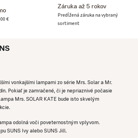
Záruka až 5 rokov
mo
Predĺžená záruka na vybraný
500 €
sortiment
NS
šími vonkajšími lampami zo série Mrs. Solar a Mr.
ín. Pokiaľ je zamračené, či je nepriaznivé počasie
i. Lampa Mrs. SOLAR KATE bude isto skvelým
kcie.
lampa odolná voči poveternostným vplyvom.
ampu SUNS Ivy alebo SUNS Jill.