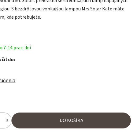
 Solar a Mr. Solar : prekrásna séria vonkajších lámp napájaných
rgiou. S bezdrôtovou vonkajšou lampou Mrs.Solar Kate máte
am, kde potrebujete.
 7-14 prac. dní
čiť do:
ručenia
ena:
DO KOŠÍKA