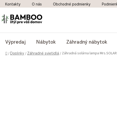
Prejsť na obsah
Kontakty
O nás
Obchodné podmienky
Podmien
Výpredaj
Nábytok
Záhradný nábytok
Domov
Záhradná solárna lampa Mrs.SOLAR 
/
Doplnky
/
Záhradné svietidlá
/