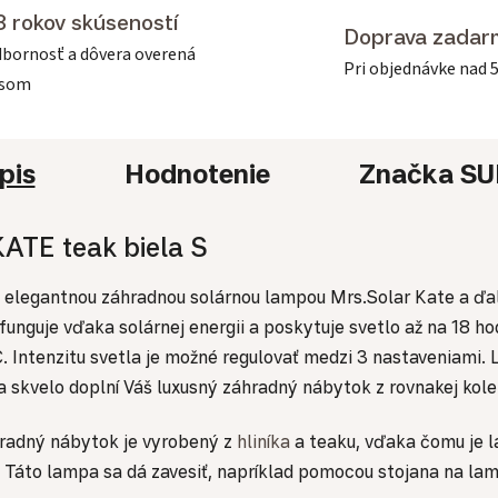
3 rokov skúseností
Doprava zadar
bornosť a dôvera overená
Pri objednávke nad 
asom
pis
Hodnotenie
Značka
SU
ATE teak biela S
S elegantnou záhradnou solárnou lampou Mrs.Solar Kate a ďal
unguje vďaka solárnej energii a poskytuje svetlo až na 18 hod
. Intenzitu svetla je možné regulovať medzi 3 nastaveniam
 skvelo doplní Váš luxusný záhradný nábytok z rovnakej kole
áhradný nábytok je vyrobený z
hliníka
a teaku, vďaka čomu je 
, L. Táto lampa sa dá zavesiť, napríklad pomocou stojana na l