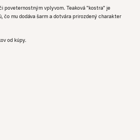
oči poveternostným vplyvom. Teaková "kostra" je
vú, čo mu dodáva šarm a dotvára prirozdený charakter
kov od kúpy.