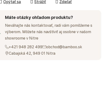
Opýtať sa
Strážiť
Zdieľať
Máte otázky ohľadom produktu?
Neváhajte nás kontaktovať, radi vám pomôžeme s
výberom. Môžete nás navštíviť aj osobne v našom
showroome v Nitre
+421 948 282 499
obchod@bamboo.sk
Cabajská 42, 949 01 Nitra