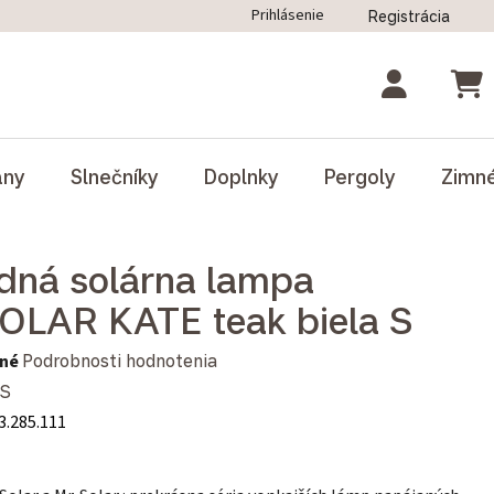
Prihlásenie
Registrácia
ný poriadok
Blog
Odstúpenie od zmluvy
NÁK
ány
Slnečníky
Doplnky
Pergoly
Zimn
dná solárna lampa
OLAR KATE teak biela S
notenie produktu je 0,0 z 5 hviezdičiek.
né
Podrobnosti hodnotenia
S
3.285.111