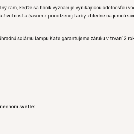
lný rám, keďže sa hliník vyznačuje vynikajúcou odolnosťou v
ú životnosť a časom z prirodzenej farby zbledne na jemnú si
záhradnú solárnu lampu Kate garantujeme záruku v trvaní 2 ro
lnečnom svetle: