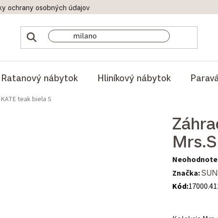
ky ochrany osobných údajov
Doprava a platby
Reklamač
Ratanový nábytok
Hliníkový nábytok
Parav
KATE teak biela S
Záhra
Mrs.S
Priemerné hod
Neohodnote
Značka:
SUN
Kód:
17000.41