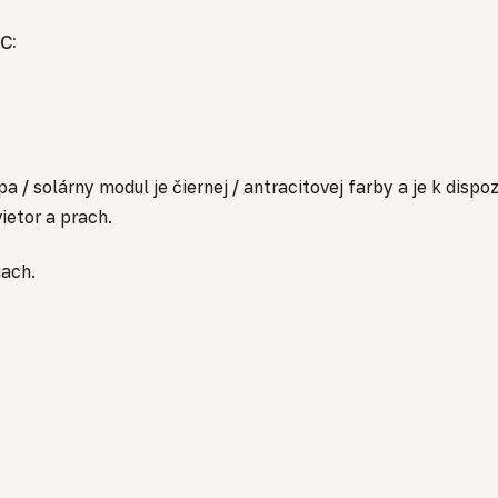
C:
 / solárny modul je čiernej / antracitovej farby a je k dispo
ietor a prach.
iach.