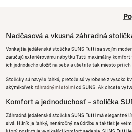
Po
Nadčasová a vkusná záhradná stolič
Vonkajšia jedálenská stolička SUNS Tutti sa svojím moder
zaručujú exteriérovému nábytku Tutti maximálny komfort se
ich jednoducho uložiť na seba a ušetríte tak miesto pri ic
Stoličky sú navyše ľahké, pretože sú vyrobené z vysoko kv
akýmikoľvek
záhradnými stolmi
od SUNS. Ak chcete vytvo
Komfort a jednoduchosť - stolička 
Záhradná jedálenská stolička SUNS Tutti má elegantné lín
sivá. Hliník je ľahký, nenáročný na údržbu a taktiež je ve
ktorý poskytuje vynikajúci komfort sedenia. SUNS Tutti je