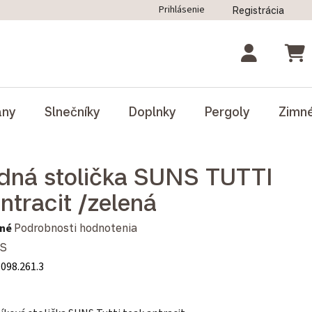
Prihlásenie
Registrácia
ný poriadok
Blog
Odstúpenie od zmluvy
NÁK
ány
Slnečníky
Doplnky
Pergoly
Zimn
dná stolička SUNS TUTTI
ntracit /zelená
notenie produktu je 0,0 z 5 hviezdičiek.
né
Podrobnosti hodnotenia
S
.098.261.3