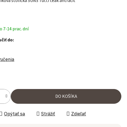
íková stolička SUNS Tutti teak antracit
 7-14 prac. dní
čiť do:
ručenia
ena:
DO KOŠÍKA
Opýtať sa
Strážiť
Zdieľať