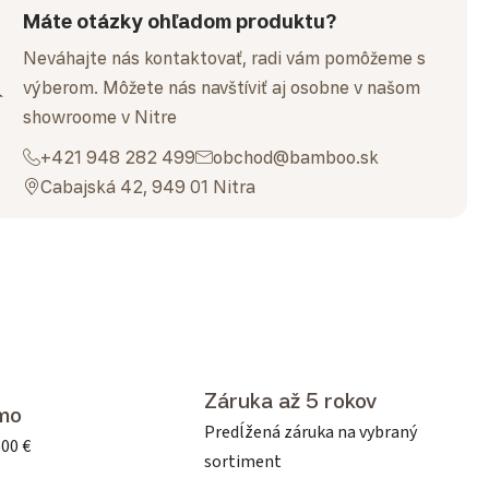
Máte otázky ohľadom produktu?
Neváhajte nás kontaktovať, radi vám pomôžeme s
výberom. Môžete nás navštíviť aj osobne v našom
showroome v Nitre
+421 948 282 499
obchod@bamboo.sk
Cabajská 42, 949 01 Nitra
Záruka až 5 rokov
mo
Predĺžená záruka na vybraný
500 €
sortiment