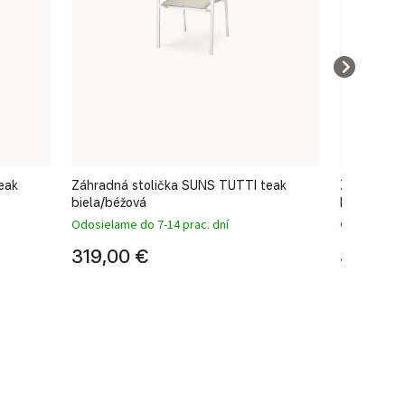
eak
Záhradná stolička SUNS TUTTI teak
Záhradná j
biela/béžová
FELICE ant
Odosielame do 7-14 prac. dní
Odosielame 
319,00 €
349,00