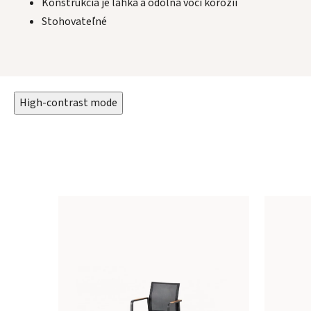
Konštrukcia je ľahká a odolná voči korózií
Stohovateľné
High-contrast mode