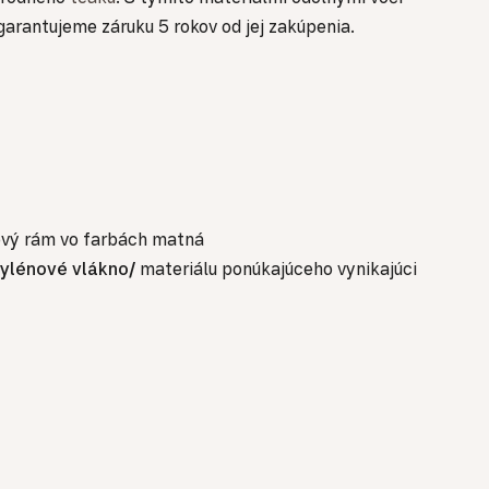
arantujeme záruku 5 rokov od jej zakúpenia.
kový rám vo farbách matná
ylénové vlákno/
materiálu ponúkajúceho vynikajúci