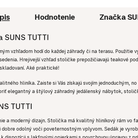
pis
Hodnotenie
Značka
SU
ka SUNS TUTTI
ným vzhľadom hodí do každej záhrady či na terasu. Použitie 
denia. Hrejivejší vzhľad stoličke prepožičiavajú teakové pod
h skladovaní. Aké praktické!
alitného hliníka. Zaiste si Vás získajú svojím jednoduchým, n
riť elegantný a štýlový záhradný jedálenský nábytok, stolič
SUNS TUTTI
ie a moderný dizajn. Stolička má kvalitný hliníkový rám vo 
ľmi dobre odolný voči poveternostným vplyvom. Sedák je vyroben
 k dispozícii s lakťovými opierkami s povrchovou úpravou z p