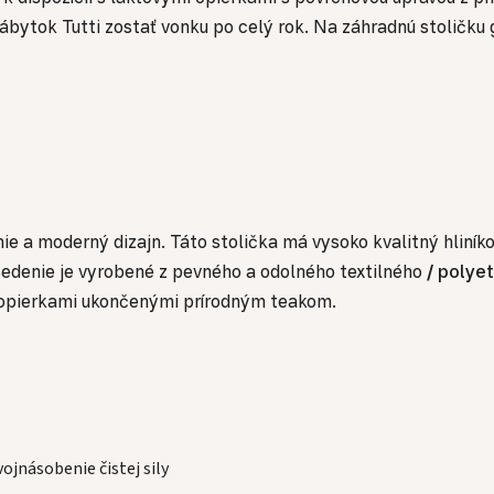
ytok Tutti zostať vonku po celý rok. Na záhradnú stoličku g
nie a moderný dizajn.
Táto stolička má vysoko kvalitný hliní
. Sedenie je vyrobené z pevného a odolného textilného
/
polyet
mi opierkami ukončenými prírodným teakom.
ojnásobenie čistej sily