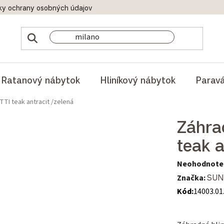
ky ochrany osobných údajov
Doprava a platby
Reklamač
Ratanový nábytok
Hliníkový nábytok
Parav
TI teak antracit /zelená
Záhra
teak a
Priemerné hod
Neohodnote
Značka:
SUN
Kód:
14003.01