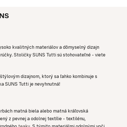
NS
vysoko kvalitných materiálov a dômyselný dizajn
rúčky. Stoličky SUNS Tutti sú stohovateľné - viete
o štýlovým dizajnom, ktorý sa ľahko kombinuje s
ka SUNS Tutti je nevyhnutná!
farbách matná biela alebo matná kráľovská
ý z pevnej a odolnej textílie - textilénu,
rírodného
teaku
. S týmito materiálmi odolnými voči