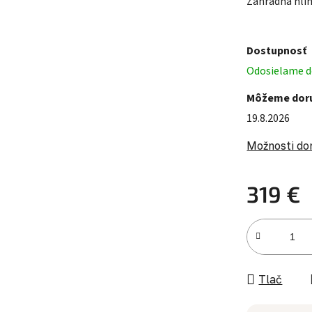
Záhradná hlin
Dostupnosť
Odosielame do
Môžeme doru
19.8.2026
Možnosti do
319 €
Jednotková c
Tlač