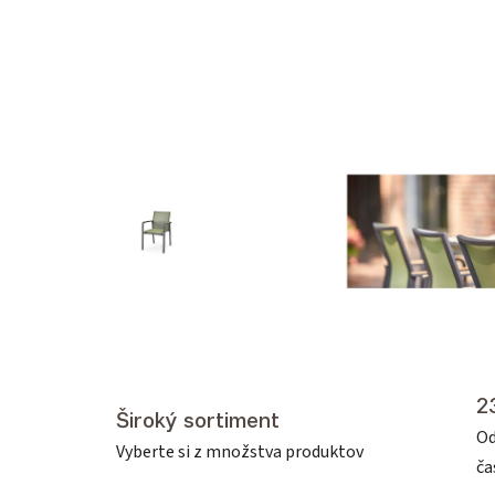
2
Široký sortiment
Od
Vyberte si z množstva produktov
č