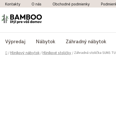
Prejsť na obsah
Kontakty
O nás
Obchodné podmienky
Podmien
Výpredaj
Nábytok
Záhradný nábytok
Domov
Záhradná stolička SUNS TUT
/
Hliníkový nábytok
/
Hliníkové stoličky
/