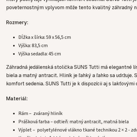
poveternostným vplyvom môže tento kvalitný záhradný náb
Rozmery
:
Dĺžka x šírka: 59 x 56,5 cm
Výška: 83,5 cm
Výška sedadla: 45 cm
Záhradná jedálenská stolička SUNS Tutti má elegantné lí
biela a matný antracit.
Hliník je ľahký a ľahko sa udržuje
komfort sedenia. SUNS Tutti je k dispozícii aj s lakťový
Materiál:
Rám – zváraný hliník
Prášková farba – odtieň: matný antracit, matná biela
Výplet – polyetylénové vlákno tkané technikou 2 × 2 - zdv