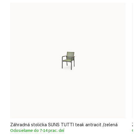
Záhradná stolička SUNS TUTTI teak antracit /zelená
Záh
Odosielame do 7-14 prac. dní
Odo