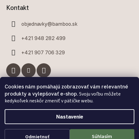
Kontakt
objednavky
@
bamboo.sk
+421 948 282 499
+421 907 706 329
Cookies nám pomáhajú zobrazovať vám relevantné
Facebook
produkty a vylepšovať e-shop.
Svoju voľbu môžete
kedykoľvek neskôr zmeniť v pätičke webu.
Nastavenie
Vytvoril Shoptet Premium
a
Adatelier
Súhlasím
Odmietnuť
Copyright 2026
Bamboo.sk
. Všetky práva vyhradené.