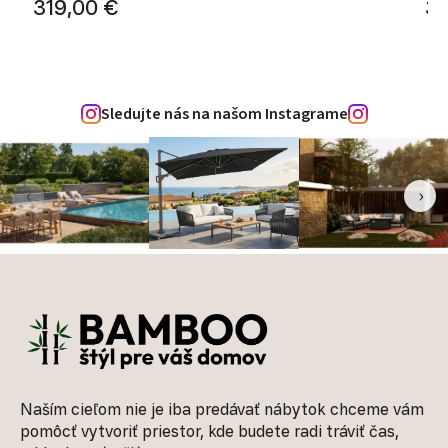
319,00 €
31
Sledujte nás na našom Instagrame
‹
›
Zápätie
Naším cieľom nie je iba predávať nábytok chceme vám
pomôcť vytvoriť priestor, kde budete radi tráviť čas,