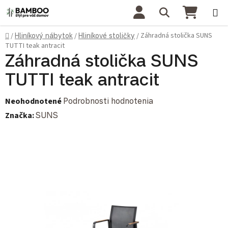
Prejsť na obsah
Hľadať
NÁKU
Domov
Záhradná stolička SUNS
/
Hliníkový nábytok
/
Hliníkové stoličky
/
TUTTI teak antracit
Záhradná stolička SUNS
TUTTI teak antracit
Priemerné hodnotenie produktu je 0,0 z 5 hviezdičiek.
Neohodnotené
Podrobnosti hodnotenia
Značka:
SUNS