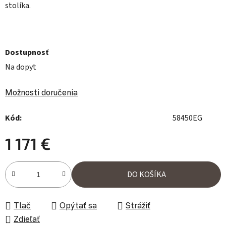
stolíka.
Dostupnosť
Na dopyt
Možnosti doručenia
Kód:
58450EG
1 171 €
Jednotková cena:
DO KOŠÍKA
Tlač
Opýtať sa
Strážiť
Zdieľať