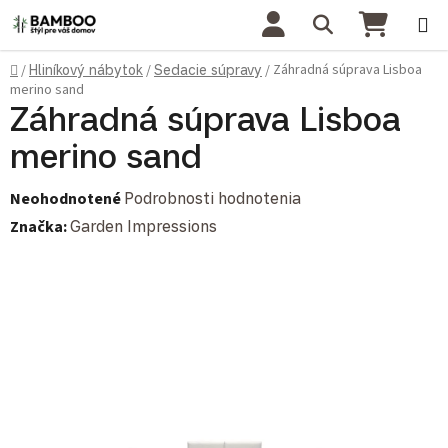
Prejsť na obsah
Hľadať
NÁKU
Domov
Záhradná súprava Lisboa
/
Hliníkový nábytok
/
Sedacie súpravy
/
merino sand
Záhradná súprava Lisboa
merino sand
Priemerné hodnotenie produktu je 0,0 z 5 hviezdičiek.
Neohodnotené
Podrobnosti hodnotenia
Značka:
Garden Impressions