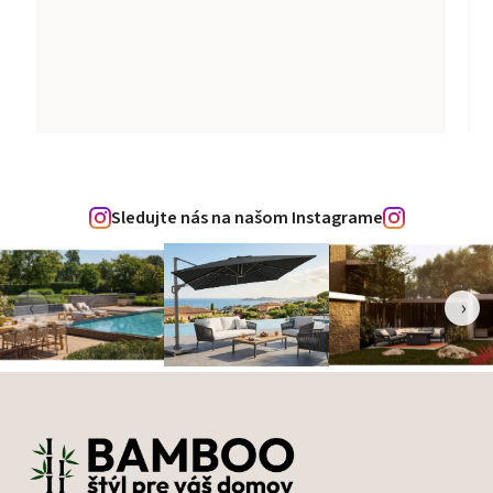
Sledujte nás na našom Instagrame
‹
›
Zápätie