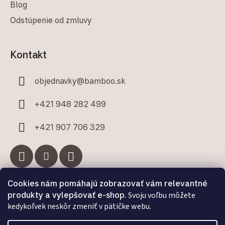
Blog
Odstúpenie od zmluvy
Kontakt
objednavky
@
bamboo.sk
+421 948 282 499
+421 907 706 329
Cookies nám pomáhajú zobrazovať vám relevantné
Facebook
produkty a vylepšovať e-shop.
Svoju voľbu môžete
kedykoľvek neskôr zmeniť v pätičke webu.