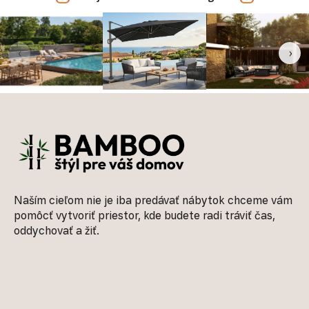
‹
›
Zápätie
Naším cieľom nie je iba predávať nábytok chceme vám
pomôcť vytvoriť priestor, kde budete radi tráviť čas,
oddychovať a žiť.