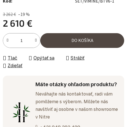
Kód:
SET/VIMINE/BTV6-1
3 262 €
–19 %
2 610 €
Jednotková cena:
DO KOŠÍKA
Tlač
Opýtať sa
Strážiť
Zdieľať
Máte otázky ohľadom produktu?
Neváhajte nás kontaktovať, radi vám
pomôžeme s výberom. Môžete nás
navštíviť aj osobne v našom showroome
v Nitre