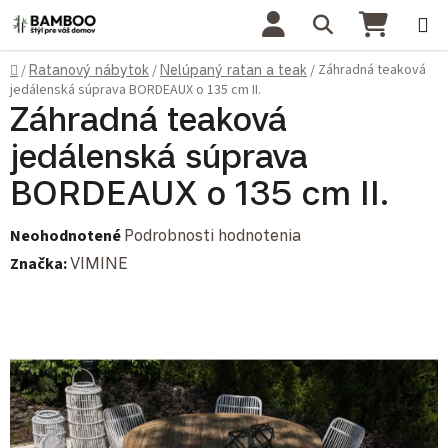
Prejsť na obsah
Hľadať
NÁKU
Domov
Záhradná teaková
/
Ratanový nábytok
/
Nelúpaný ratan a teak
/
jedálenská súprava BORDEAUX o 135 cm II.
Záhradná teaková
jedálenská súprava
BORDEAUX o 135 cm II.
Priemerné hodnotenie produktu je 0,0 z 5 hviezdičiek.
Neohodnotené
Podrobnosti hodnotenia
Značka:
VIMINE