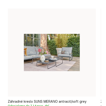
Záhradné kreslo SUNS MERANO antracit/soft grey
Záh
ant