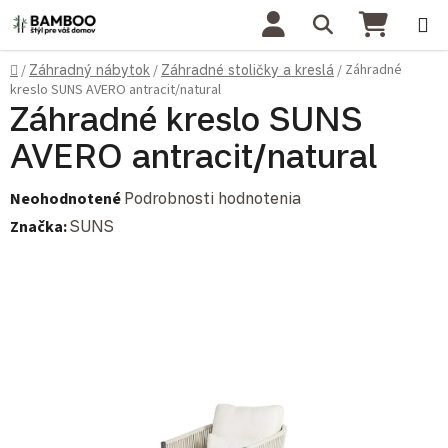
Prejsť na obsah
Hľadať
NÁKU
Domov
Záhradné
/
Záhradný nábytok
/
Záhradné stoličky a kreslá
/
kreslo SUNS AVERO antracit/natural
Záhradné kreslo SUNS
AVERO antracit/natural
Priemerné hodnotenie produktu je 0,0 z 5 hviezdičiek.
Neohodnotené
Podrobnosti hodnotenia
Značka:
SUNS