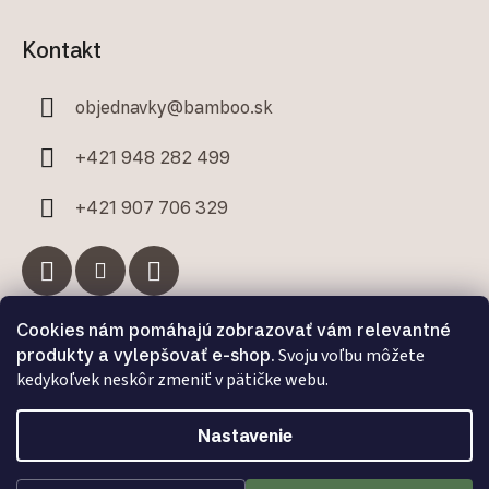
Kontakt
objednavky
@
bamboo.sk
+421 948 282 499
+421 907 706 329
Cookies nám pomáhajú zobrazovať vám relevantné
Facebook
produkty a vylepšovať e-shop.
Svoju voľbu môžete
kedykoľvek neskôr zmeniť v pätičke webu.
Nastavenie
Vytvoril Shoptet Premium
a
Adatelier