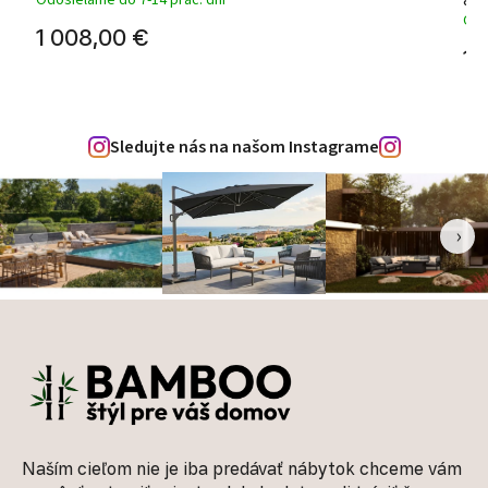
Odosielame do 7-14 prac. dní
Odo
1 008,00 €
1 
Sledujte nás na našom Instagrame
‹
›
Zápätie
Naším cieľom nie je iba predávať nábytok chceme vám