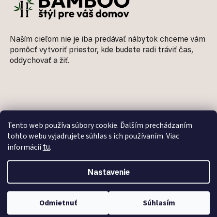
Naším cieľom nie je iba predávať nábytok chceme vám
pomôcť vytvoriť priestor, kde budete radi tráviť čas,
oddychovať a žiť.
Informácie pre vás
Tento web používa súbory cookie. Ďalším prechádzaním
tohto webu vyjadrujete súhlas s ich používaním. Viac
informácií
tu
.
Kontakty
O nás
Nastavenie
Obchodné podmienky
Podmienky ochrany osobných údajov
Odmietnuť
Súhlasím
Doprava a platby