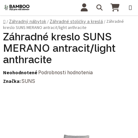
Prejsť na obsah
Hľadať
NÁKU
Domov
Záhradné
/
Záhradný nábytok
/
Záhradné stoličky a kreslá
/
kreslo SUNS MERANO antracit/light anthracite
Záhradné kreslo SUNS
MERANO antracit/light
anthracite
Priemerné hodnotenie produktu je 0,0 z 5 hviezdičiek.
Neohodnotené
Podrobnosti hodnotenia
Značka:
SUNS