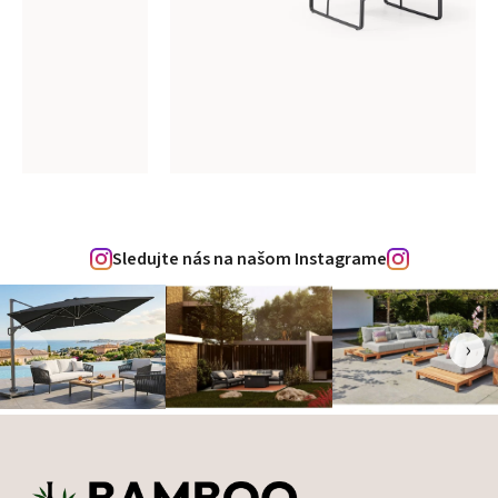
Sledujte nás na našom Instagrame
‹
›
Zápätie