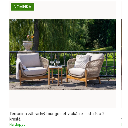
NOVINKA
Terracina záhradný lounge set z akácie – stolík a 2
Ter
kreslá
va
Na dopyt
Na 