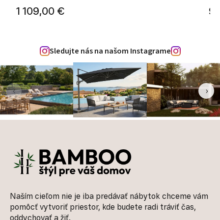
1 109,00 €
99
Sledujte nás na našom Instagrame
‹
›
Zápätie
Naším cieľom nie je iba predávať nábytok chceme vám
pomôcť vytvoriť priestor, kde budete radi tráviť čas,
oddychovať a žiť.