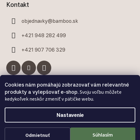
Kontakt
objednavky
@
bamboo.sk
+421 948 282 499
+421 907 706 329
Cookies nám pomáhajú zobrazovať vám relevantné
Facebook
produkty a vylepšovať e-shop.
Svoju voľbu môžete
kedykoľvek neskôr zmeniť v pätičke webu.
Nastavenie
Vytvoril Shoptet Premium
a
Adatelier
Súhlasím
Odmietnuť
Copyright 2026
Bamboo.sk
. Všetky práva vyhradené.