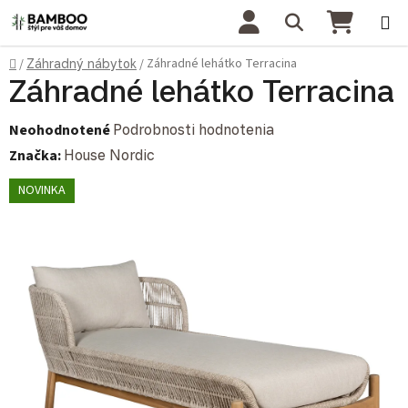
Prejsť na obsah
Hľadať
NÁKU
Domov
Záhradné lehátko Terracina
/
Záhradný nábytok
/
Záhradné lehátko Terracina
Priemerné hodnotenie produktu je 0,0 z 5 hviezdičiek.
Neohodnotené
Podrobnosti hodnotenia
Značka:
House Nordic
NOVINKA