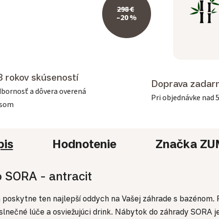
298 €
–20 %
3 rokov skúseností
Doprava zadar
bornosť a dôvera overená
Pri objednávke nad 
asom
pis
Hodnotenie
Značka
ZU
 SORA - antracit
oskytne ten najlepší oddych na Vašej záhrade s bazénom. P
 slnečné lúče a osviežujúci drink. Nábytok do záhrady SORA