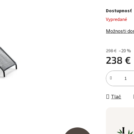
Dostupnosť
Vypredané
Možnosti do
298 €
–20 %
238 €
Jednotková c
Tlač