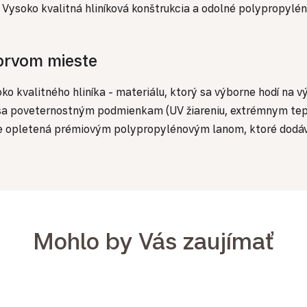
ysoko kvalitná hliníková konštrukcia a odolné polypropylén
 prvom mieste
 kvalitného hliníka - materiálu, ktorý sa výborne hodí na v
m sa poveternostným podmienkam (UV žiareniu, extrémnym tepl
 je opletená prémiovým polypropylénovým lanom, ktoré dod
Mohlo by Vás zaujímať