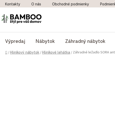
Prejsť na obsah
Kontakty
O nás
Obchodné podmienky
Podmien
Výpredaj
Nábytok
Záhradný nábytok
Domov
Záhradné ležadlo SORA ant
/
Hliníkový nábytok
/
Hliníkové lehátka
/