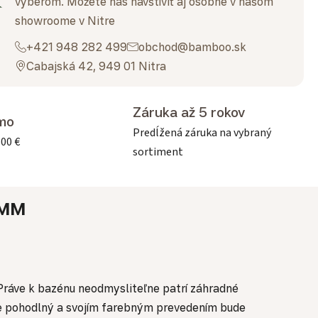
výberom. Môžete nás navštíviť aj osobne v našom
showroome v Nitre
+421 948 282 499
obchod@bamboo.sk
Cabajská 42, 949 01 Nitra
Záruka až 5 rokov
mo
Predĺžená záruka na vybraný
500 €
sortiment
MM
ráve k bazénu neodmysliteľne patrí záhradné
 je pohodlný a svojím farebným prevedením bude