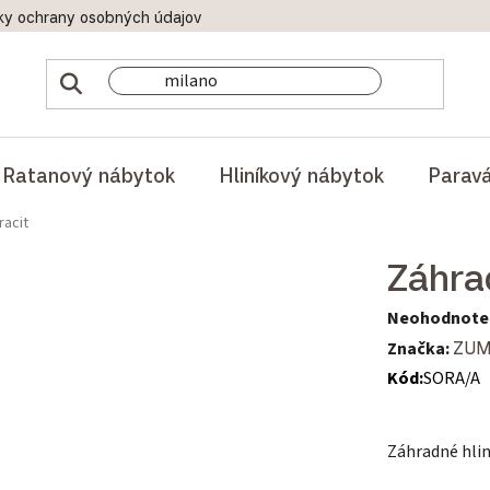
ky ochrany osobných údajov
Doprava a platby
Reklamač
Ratanový nábytok
Hliníkový nábytok
Parav
racit
Záhra
Priemerné hod
Neohodnote
Značka:
ZU
Kód:
SORA/A
Záhradné hli