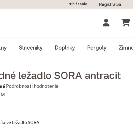
Prihlásenie
Registrácia
ný poriadok
Blog
Odstúpenie od zmluvy
NÁK
ány
Slnečníky
Doplnky
Pergoly
Zimn
dné ležadlo SORA antracit
notenie produktu je 0,0 z 5 hviezdičiek.
né
Podrobnosti hodnotenia
MM
níkové ležadlo SORA