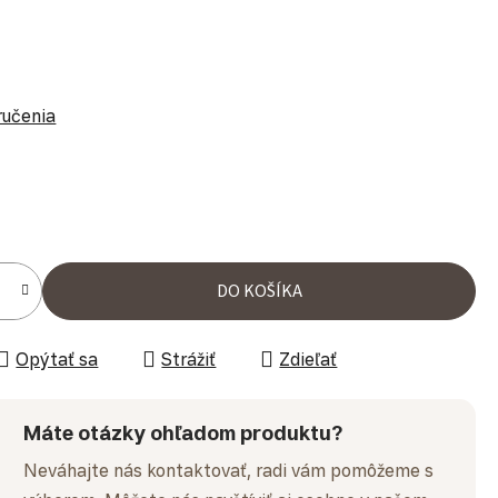
ručenia
ena:
DO KOŠÍKA
Opýtať sa
Strážiť
Zdieľať
Máte otázky ohľadom produktu?
Neváhajte nás kontaktovať, radi vám pomôžeme s