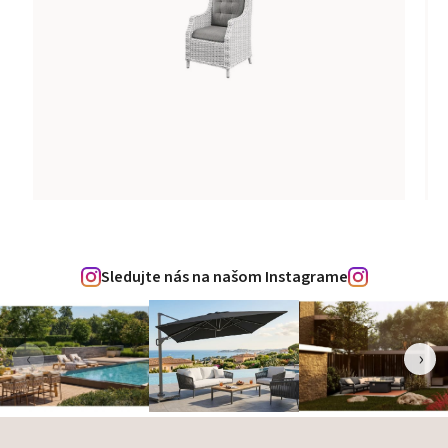
Sledujte nás na našom Instagrame
‹
›
Zápätie