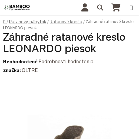
Prejsť na obsah
Hľadať
NÁKU
Domov
Záhradné ratanové kreslo
/
Ratanový nábytok
/
Ratanové kreslá
/
LEONARDO piesok
Záhradné ratanové kreslo
LEONARDO piesok
Priemerné hodnotenie produktu je 0,0 z 5 hviezdičiek.
Neohodnotené
Podrobnosti hodnotenia
Značka:
OLTRE