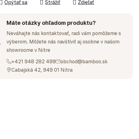
Opýtať sa
Strážiť
Zdieľať
Máte otázky ohľadom produktu?
Neváhajte nás kontaktovať, radi vám pomôžeme s
výberom. Môžete nás navštíviť aj osobne v našom
showroome v Nitre
+421 948 282 499
obchod@bamboo.sk
Cabajská 42, 949 01 Nitra