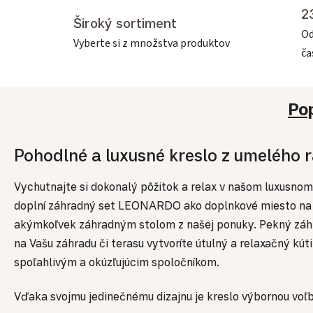
2
Široký sortiment
Od
Vyberte si z množstva produktov
č
Po
Pohodlné a luxusné kreslo z umeléh
Vychutnajte si dokonalý pôžitok a relax v našom luxusno
doplní záhradný set LEONARDO ako doplnkové miesto na 
akýmkoľvek záhradným stolom z našej ponuky. Pekný záhr
na Vašu záhradu či terasu vytvoríte útulný a relaxačný kút
spoľahlivým a okúzľujúcim spoločníkom.
Vďaka svojmu jedinečnému dizajnu je kreslo výbornou voľbo