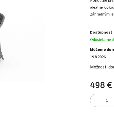
Pohodlné kre
ideálne k ok
záhradným je
Dostupnosť
Odosielame do
Môžeme doru
19.8.2026
Možnosti do
498 €
Jednotková c