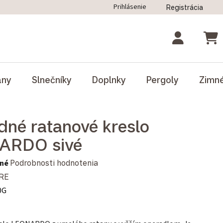
Prihlásenie
Registrácia
ný poriadok
Blog
Odstúpenie od zmluvy
NÁK
ány
Slnečníky
Doplnky
Pergoly
Zimn
dné ratanové kreslo
ARDO sivé
notenie produktu je 0,0 z 5 hviezdičiek.
né
Podrobnosti hodnotenia
RE
0G