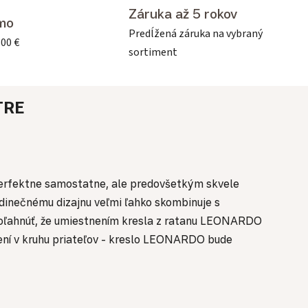
Záruka až 5 rokov
mo
Predĺžená záruka na vybraný
500 €
sortiment
TRE
rfektne samostatne, ale predovšetkým skvele
inečnému dizajnu veľmi ľahko skombinuje s
ľahnúť, že umiestnením kresla z ratanu LEONARDO
sedení v kruhu priateľov - kreslo LEONARDO bude