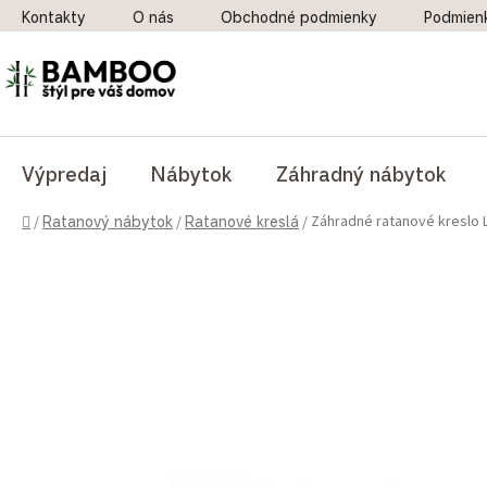
Prejsť na obsah
Kontakty
O nás
Obchodné podmienky
Podmien
Výpredaj
Nábytok
Záhradný nábytok
Domov
Záhradné ratanové kreslo
/
Ratanový nábytok
/
Ratanové kreslá
/