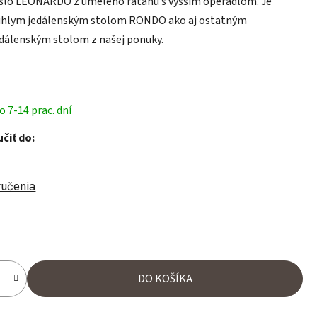
slo LEONARDO z umelého ratanu s vyšším operadlom. Je
rúhlym jedálenským stolom RONDO ako aj ostatným
dálenským stolom z našej ponuky.
 7-14 prac. dní
čiť do:
ručenia
ena:
DO KOŠÍKA