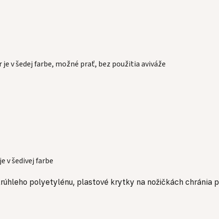
je v šedej farbe, možné prať, bez použitia aviváže
 v šedivej farbe
okrúhleho polyetylénu, plastové krytky na nožičkách chránia 