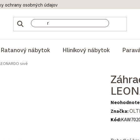
ky ochrany osobných údajov
Doprava a platby
Reklamač
Ratanový nábytok
Hliníkový nábytok
Parav
 LEONARDO sivé
Záhra
LEON
Priemerné hod
Neohodnote
Značka:
OLT
Kód:
KAW702