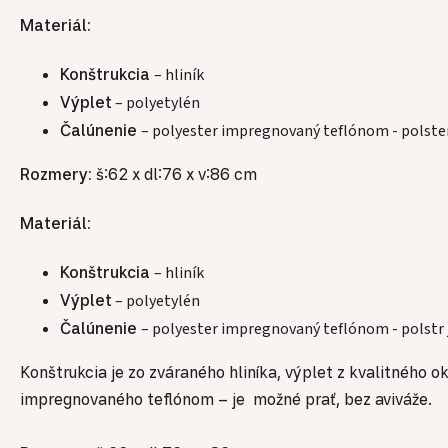
Materiál:
Konštrukcia
– hliník
Výplet
– polyetylén
Čalúnenie
– polyester impregnovaný teflónom - polster 
Rozmery:
š:62 x dl:76 x v:86 cm
Materiál:
Konštrukcia
– hliník
Výplet
– polyetylén
Čalúnenie
– polyester impregnovaný teflónom - polstr je
Konštrukcia je zo zváraného hliníka, výplet z kvalitného 
impregnovaného teflónom – je možné prať, bez aviváže.