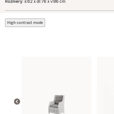
Rozmery:
š:62 x dl:76 x v:86 cm
High-contrast mode