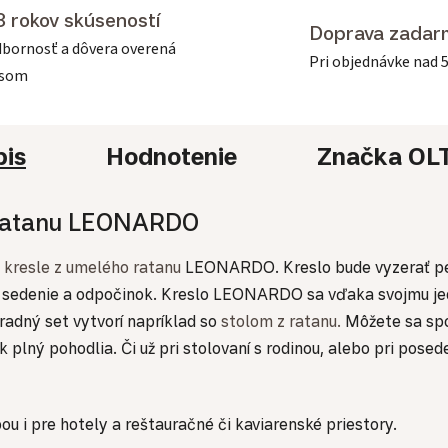
3 rokov skúseností
Doprava zadar
bornosť a dôvera overená
Pri objednávke nad 
asom
pis
Hodnotenie
Značka
OL
o ratanu LEONARDO
m
kresle z umelého ratanu
LEONARDO. Kreslo bude vyzerať pe
sedenie a odpočinok. Kreslo LEONARDO sa vďaka svojmu jed
adný set vytvorí napríklad so
stolom z ratanu.
Môžete sa spo
ik plný pohodlia. Či už pri stolovaní s rodinou, alebo pri po
u i pre hotely a reštauračné či kaviarenské priestory.