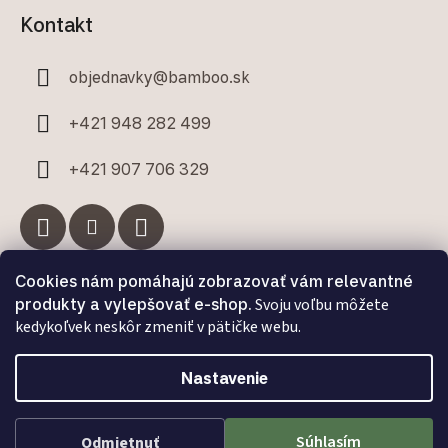
Kontakt
objednavky
@
bamboo.sk
+421 948 282 499
+421 907 706 329
Cookies nám pomáhajú zobrazovať vám relevantné
Facebook
produkty a vylepšovať e-shop.
Svoju voľbu môžete
kedykoľvek neskôr zmeniť v pätičke webu.
Nastavenie
Vytvoril Shoptet Premium
a
Adatelier
Súhlasím
Odmietnuť
Bamboo.sk