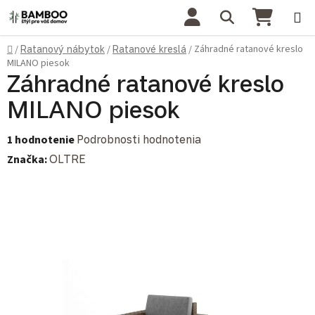
Prejsť na obsah
Hľadať
NÁKU
Domov
Záhradné ratanové kreslo
/
Ratanový nábytok
/
Ratanové kreslá
/
MILANO piesok
Záhradné ratanové kreslo
MILANO piesok
Priemerné hodnotenie produktu je 5,0 z 5 hviezdičiek.
1 hodnotenie
Podrobnosti hodnotenia
Značka:
OLTRE