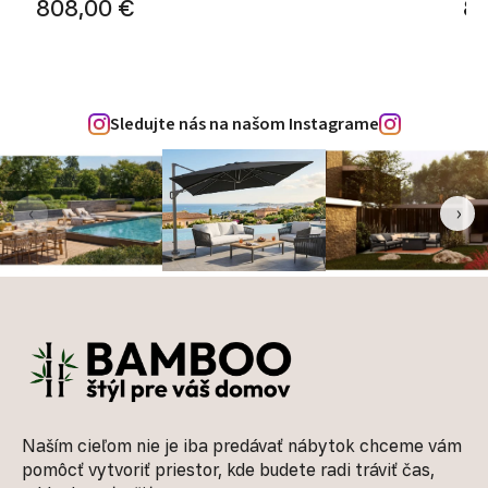
808,00 €
80
Sledujte nás na našom Instagrame
‹
›
Zápätie
Naším cieľom nie je iba predávať nábytok chceme vám
pomôcť vytvoriť priestor, kde budete radi tráviť čas,