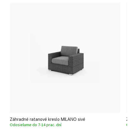
Záhradné ratanové kreslo MILANO sivé
Záh
Odosielame do 7-14 prac. dní
Odo