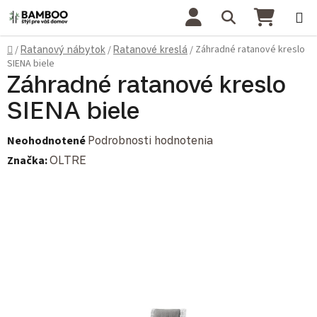
Prejsť na obsah
Hľadať
NÁKU
Domov
Záhradné ratanové kreslo
/
Ratanový nábytok
/
Ratanové kreslá
/
SIENA biele
Záhradné ratanové kreslo
SIENA biele
Priemerné hodnotenie produktu je 0,0 z 5 hviezdičiek.
Neohodnotené
Podrobnosti hodnotenia
Značka:
OLTRE