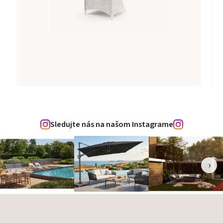
Sledujte nás na našom Instagrame
‹
›
Zápätie