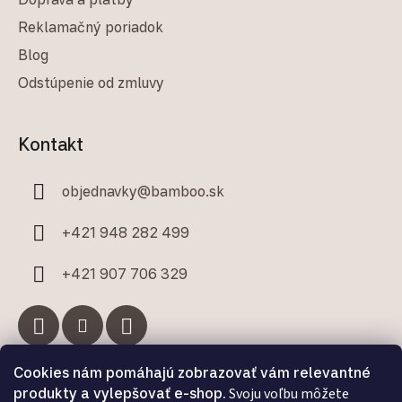
Reklamačný poriadok
Blog
Odstúpenie od zmluvy
Kontakt
objednavky
@
bamboo.sk
+421 948 282 499
+421 907 706 329
Cookies nám pomáhajú zobrazovať vám relevantné
Facebook
produkty a vylepšovať e-shop.
Svoju voľbu môžete