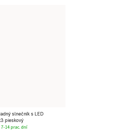
dný slnečník s LED
x3 pieskový
7-14 prac. dní