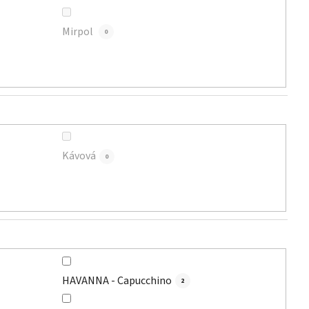
Mirpol
0
Kávová
0
HAVANNA - Capucchino
2