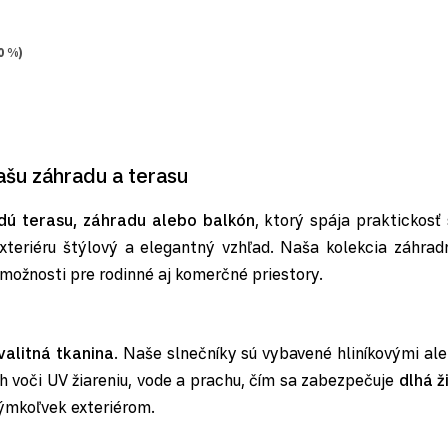
0 %)
Ovládacie prvky výpisu
ašu záhradu a terasu
ú terasu, záhradu alebo balkón
, ktorý spája praktickos
exteriéru štýlový a elegantný vzhľad. Naša kolekcia záhrad
 možnosti pre rodinné aj komerčné priestory.
valitná tkanina
. Naše slnečníky sú vybavené hliníkovými a
ch voči UV žiareniu, vode a prachu, čím sa zabezpečuje
dlhá ž
kýmkoľvek exteriérom.