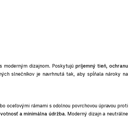
ť s moderným dizajnom. Poskytujú
príjemný tieň, ochranu
ných slnečníkov je navrhnutá tak, aby spĺňala nároky na
lebo oceľovými rámami s odolnou povrchovou úpravou proti
ivotnosť a minimálna údržba
. Moderný dizajn a neutrálne