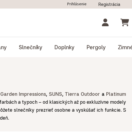
Prihlásenie
Registrácia
ný poriadok
Blog
Odstúpenie od zmluvy
NÁK
ány
Slnečníky
Doplnky
Pergoly
Zimn
k
Garden Impressions
,
SUNS
,
Tierra Outdoor
a
Platinum
 farbách a typoch – od klasických až po exkluzívne modely
môžete slnečníky prezrieť osobne a vyskúšať ich funkcie. S
 deň.