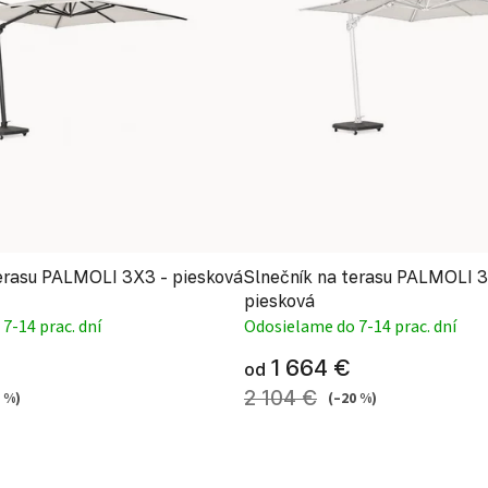
terasu PALMOLI 3X3 - piesková
Slnečník na terasu PALMOLI 3X
piesková
7-14 prac. dní
Odosielame do 7-14 prac. dní
1 664 €
od
2 104 €
 %)
(–20 %)