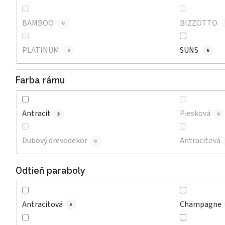
BAMBOO
BIZZOTTO
0
PLATINUM
SUNS
0
6
Farba rámu
Antracit
Piesková
3
0
Dubový drevodekor
Antracitová
0
Odtieň paraboly
Antracitová
Champagne
5