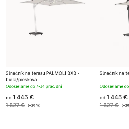
Slnečník na terasu PALMOLI 3X3 -
Slnečník na 
biela/pieskova
Odosielame do 7-14 prac. dní
Odosielame do 
1 445 €
1 445 €
od
od
1 827 €
1 827 €
(–20 %)
(–20