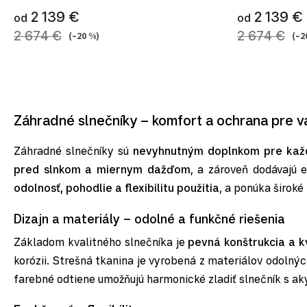
2 139 €
2 139 €
od
od
2 674 €
2 674 €
(–20 %)
(–2
Záhradné slnečníky – komfort a ochrana pre v
Záhradné slnečníky sú
nevyhnutným doplnkom pre každ
pred slnkom a miernym dažďom
, a zároveň dodávajú 
odolnosť, pohodlie a flexibilitu použitia
, a ponúka široké
Dizajn a materiály – odolné a funkčné riešenia
Základom kvalitného slnečníka je
pevná konštrukcia a k
korózii. Strešná tkanina je vyrobená z materiálov odolný
farebné odtiene umožňujú harmonické zladiť slnečník s a