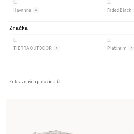
Havanna
Faded Black
0
Značka
TIERRA OUTDOOR
Platinum
0
0
Zobrazených položiek:
6
Výpis produktov