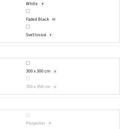
White
4
Faded Black
12
Svetlosivá
3
300 x 300 cm
2
350 x 350 cm
0
Polyester
0