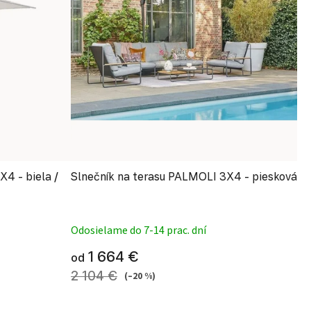
4 - biela /
Slnečník na terasu PALMOLI 3X4 - piesková
Priemerné hodnotenie produ
Odosielame do 7-14 prac. dní
1 664 €
od
2 104 €
(–20 %)