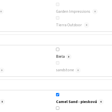
Garden Impressions
0
0
Tierra Outdoor
0
Biela
3
sandstone
0
0
Camel Sand - piesková
5
6