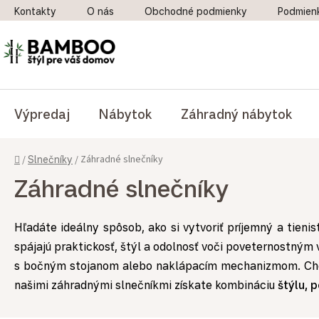
Prejsť na obsah
Kontakty
O nás
Obchodné podmienky
Podmien
Výpredaj
Nábytok
Záhradný nábytok
Domov
Záhradné slnečníky
/
Slnečníky
/
Záhradné slnečníky
Hľadáte ideálny spôsob, ako si vytvoriť príjemný a tieni
spájajú praktickosť, štýl a odolnosť voči poveternostným
s bočným stojanom alebo naklápacím mechanizmom. Chce
našimi záhradnými slnečníkmi získate kombináciu
štýlu, 