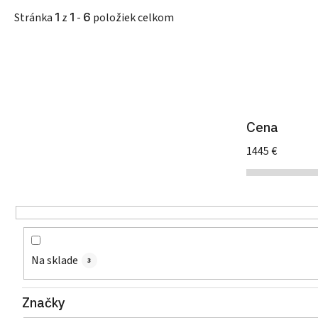
Stránka
1
z
1
-
6
položiek celkom
Cena
1445
€
Na sklade
3
Značky