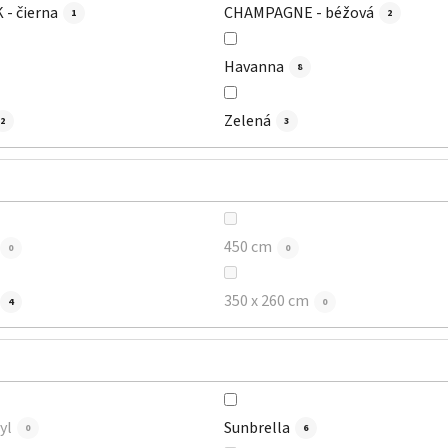
- čierna
CHAMPAGNE - béžová
1
2
Havanna
8
Zelená
2
3
450 cm
0
0
350 x 260 cm
4
0
yl
Sunbrella
0
6