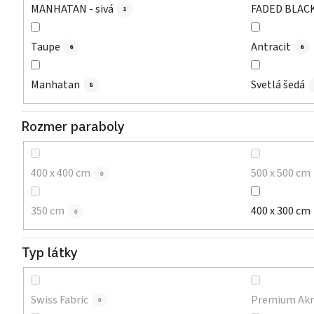
MANHATAN - sivá
FADED BLACK 
1
Taupe
Antracit
6
6
Manhatan
Svetlá šedá
8
Rozmer paraboly
400 x 400 cm
500 x 500 cm
0
350 cm
400 x 300 cm
0
Typ látky
Swiss Fabric
Premium Akr
0