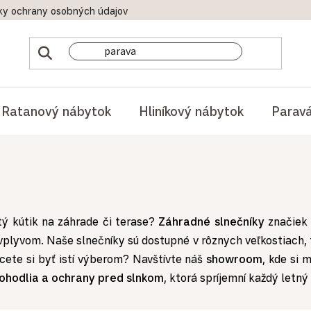
ky ochrany osobných údajov
Doprava a platby
Reklamač
Ratanový nábytok
Hliníkový nábytok
Parav
stý kútik na záhrade či terase?
Záhradné slnečníky
značie
 vplyvom. Naše slnečníky sú dostupné v rôznych veľkostiach,
te si byť istí výberom? Navštívte náš
showroom
, kde si 
pohodlia a ochrany pred slnkom
, ktorá spríjemní každý letný