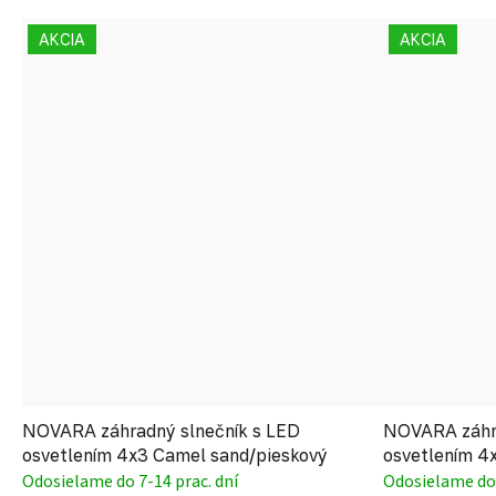
AKCIA
AKCIA
NOVARA záhradný slnečník s LED
NOVARA záhra
osvetlením 4x3 Camel sand/pieskový
osvetlením 4
Odosielame do 7-14 prac. dní
Odosielame do 