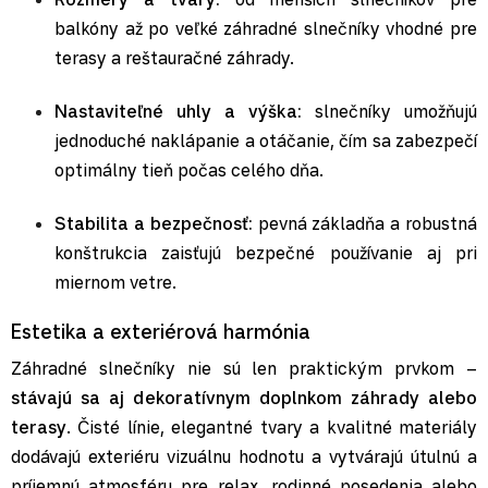
balkóny až po veľké záhradné slnečníky vhodné pre
terasy a reštauračné záhrady.
Nastaviteľné uhly a výška:
slnečníky umožňujú
jednoduché naklápanie a otáčanie, čím sa zabezpečí
optimálny tieň počas celého dňa.
Stabilita a bezpečnosť:
pevná základňa a robustná
konštrukcia zaisťujú bezpečné používanie aj pri
miernom vetre.
Estetika a exteriérová harmónia
Záhradné slnečníky nie sú len praktickým prvkom –
stávajú sa aj dekoratívnym doplnkom záhrady alebo
terasy
. Čisté línie, elegantné tvary a kvalitné materiály
dodávajú exteriéru vizuálnu hodnotu a vytvárajú útulnú a
príjemnú atmosféru pre relax, rodinné posedenia alebo