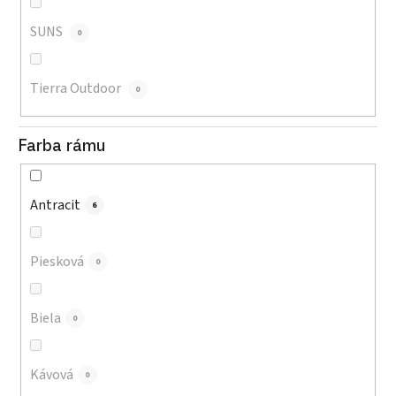
SUNS
0
Tierra Outdoor
0
Farba rámu
Antracit
6
Piesková
0
Biela
0
Kávová
0