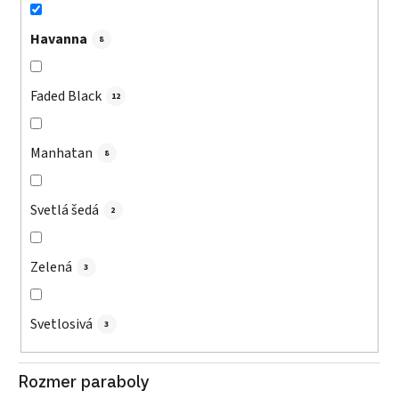
Havanna
8
Faded Black
12
Manhatan
8
Svetlá šedá
2
Zelená
3
Svetlosivá
3
Rozmer paraboly