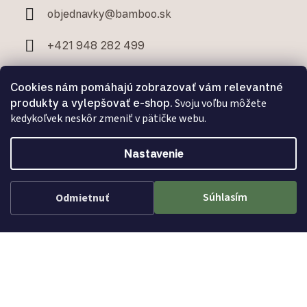
objednavky
@
bamboo.sk
+421 948 282 499
+421 907 706 329
Cookies nám pomáhajú zobrazovať vám relevantné
produkty a vylepšovať e-shop.
Svoju voľbu môžete
kedykoľvek neskôr zmeniť v pätičke webu.
Nastavenie
Facebook
Súhlasím
Odmietnuť
Bamboo.sk
Vytvoril Shoptet Premium
a
Adatelier
Copyright 2026
Bamboo.sk
. Všetky práva vyhradené.
Upraviť nastavenie cookies