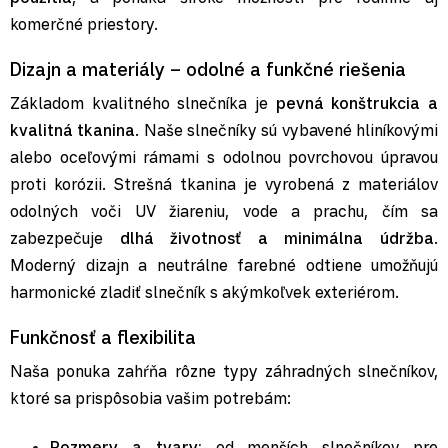
komerčné priestory.
Dizajn a materiály – odolné a funkčné riešenia
Základom kvalitného slnečníka je
pevná konštrukcia a
kvalitná tkanina
. Naše slnečníky sú vybavené hliníkovými
alebo oceľovými rámami s odolnou povrchovou úpravou
proti korózii. Strešná tkanina je vyrobená z materiálov
odolných voči UV žiareniu, vode a prachu, čím sa
zabezpečuje
dlhá životnosť a minimálna údržba
.
Moderný dizajn a neutrálne farebné odtiene umožňujú
harmonické zladiť slnečník s akýmkoľvek exteriérom.
Funkčnosť a flexibilita
Naša ponuka zahŕňa rôzne typy záhradných slnečníkov,
ktoré sa prispôsobia vašim potrebám:
Rozmery a tvary:
od menších slnečníkov pre