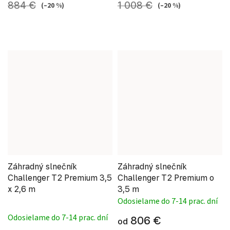
884 €
1 008 €
(–20 %)
(–20 %)
Záhradný slnečník
Záhradný slnečník
Challenger T2 Premium 3,5
Challenger T2 Premium o
x 2,6 m
3,5 m
Odosielame do 7-14 prac. dní
Priemerné hodnotenie produktu je 5,0 z 5 hviezdi
Odosielame do 7-14 prac. dní
806 €
od