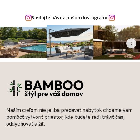
Sledujte nás na našom Instagrame
‹
›
Zápätie
Naším cieľom nie je iba predávať nábytok chceme vám
pomôcť vytvoriť priestor, kde budete radi tráviť čas,
oddychovať a žiť.