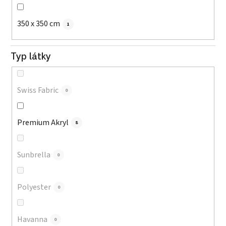
350 x 350 cm
1
Typ látky
Swiss Fabric
0
Premium Akryl
8
Sunbrella
0
Polyester
0
Havanna
0