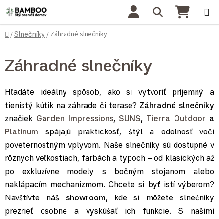
Prejsť na obsah
Hľadať
NÁKU
Domov
Záhradné slnečníky
/
Slnečníky
/
Záhradné slnečníky
Hľadáte ideálny spôsob, ako si vytvoriť príjemný a
tienistý kútik na záhrade či terase?
Záhradné slnečníky
značiek
Garden Impressions
,
SUNS
,
Tierra Outdoor
a
Platinum
spájajú praktickosť, štýl a odolnosť voči
poveternostným vplyvom. Naše slnečníky sú dostupné v
rôznych veľkostiach, farbách a typoch – od klasických až
po exkluzívne modely s bočným stojanom alebo
naklápacím mechanizmom. Chcete si byť istí výberom?
Navštívte náš
showroom
, kde si môžete slnečníky
prezrieť osobne a vyskúšať ich funkcie. S našimi