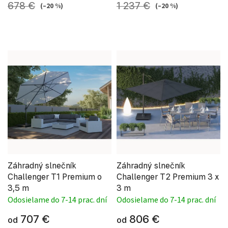
678 €
1 237 €
(–20 %)
(–20 %)
Záhradný slnečník
Záhradný slnečník
Challenger T1 Premium o
Challenger T2 Premium 3 x
3,5 m
3 m
Odosielame do 7-14 prac. dní
Odosielame do 7-14 prac. dní
707 €
806 €
od
od