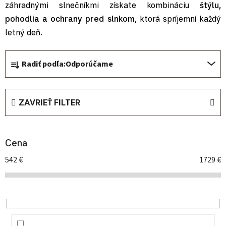
záhradnými slnečníkmi získate kombináciu
štýlu,
pohodlia a ochrany pred slnkom
, ktorá spríjemní každý
letný deň.
Radenie produktov
Radiť podľa:
Odporúčame
ZAVRIEŤ FILTER
Cena
542
€
1729
€