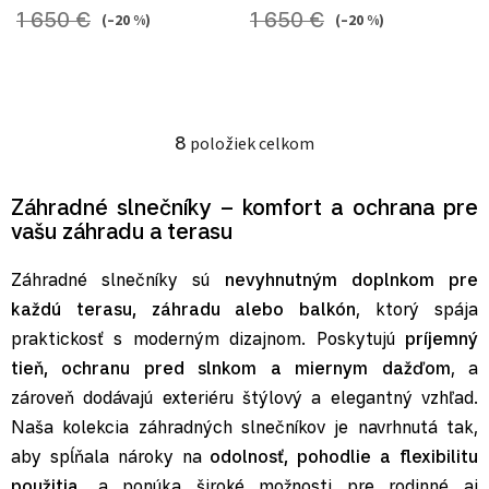
1 650 €
1 650 €
(–20 %)
(–20 %)
8
položiek celkom
Ovládacie prvky výpisu
Záhradné slnečníky – komfort a ochrana pre
vašu záhradu a terasu
Záhradné slnečníky sú
nevyhnutným doplnkom pre
každú terasu, záhradu alebo balkón
, ktorý spája
praktickosť s moderným dizajnom. Poskytujú
príjemný
tieň, ochranu pred slnkom a miernym dažďom
, a
zároveň dodávajú exteriéru štýlový a elegantný vzhľad.
Naša kolekcia záhradných slnečníkov je navrhnutá tak,
aby spĺňala nároky na
odolnosť, pohodlie a flexibilitu
použitia
, a ponúka široké možnosti pre rodinné aj