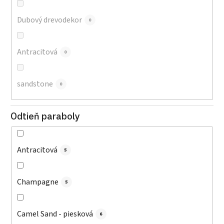
Dubový drevodekor
0
Antracitová
0
sandstone
0
Odtieň paraboly
Antracitová
5
Champagne
5
Camel Sand - piesková
6