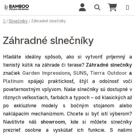
Prejsť na obsah
Hľadať
NÁKU
Domov
Záhradné slnečníky
/
Slnečníky
/
Záhradné slnečníky
Hľadáte ideálny spôsob, ako si vytvoriť príjemný a
tienistý kútik na záhrade či terase?
Záhradné slnečníky
značiek
Garden Impressions
,
SUNS
,
Tierra Outdoor
a
Platinum
spájajú praktickosť, štýl a odolnosť voči
poveternostným vplyvom. Naše slnečníky sú dostupné v
rôznych veľkostiach, farbách a typoch – od klasických až
po exkluzívne modely s bočným stojanom alebo
naklápacím mechanizmom. Chcete si byť istí výberom?
Navštívte náš
showroom
, kde si môžete slnečníky
prezrieť osobne a vyskúšať ich funkcie. S našimi