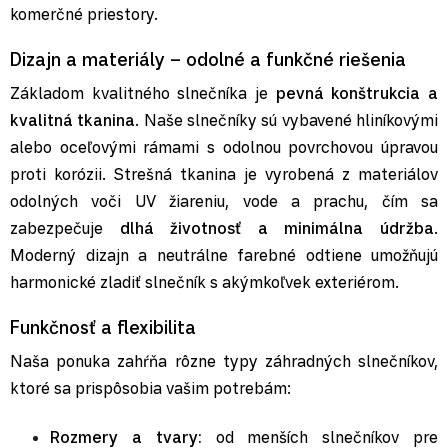
komerčné priestory.
Dizajn a materiály – odolné a funkčné riešenia
Základom kvalitného slnečníka je
pevná konštrukcia a
kvalitná tkanina
. Naše slnečníky sú vybavené hliníkovými
alebo oceľovými rámami s odolnou povrchovou úpravou
proti korózii. Strešná tkanina je vyrobená z materiálov
odolných voči UV žiareniu, vode a prachu, čím sa
zabezpečuje
dlhá životnosť a minimálna údržba
.
Moderný dizajn a neutrálne farebné odtiene umožňujú
harmonické zladiť slnečník s akýmkoľvek exteriérom.
Funkčnosť a flexibilita
Naša ponuka zahŕňa rôzne typy záhradných slnečníkov,
ktoré sa prispôsobia vašim potrebám:
Rozmery a tvary:
od menších slnečníkov pre