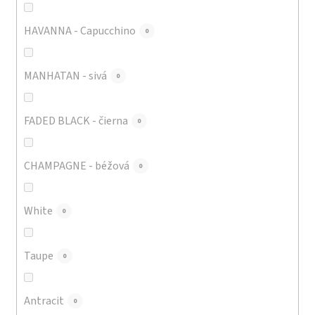
HAVANNA - Capucchino
0
MANHATAN - sivá
0
FADED BLACK - čierna
0
CHAMPAGNE - béžová
0
White
0
Taupe
0
Antracit
0