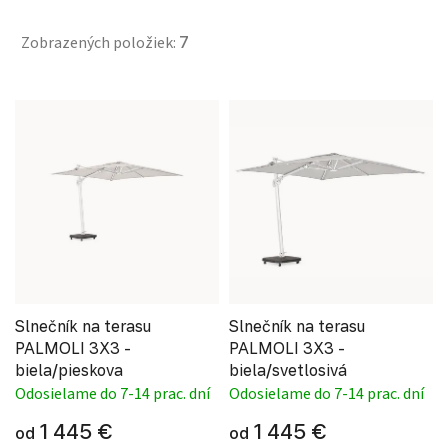
Zobrazených položiek:
7
Výpis produktov
Slnečník na terasu
Slnečník na terasu
PALMOLI 3X3 -
PALMOLI 3X3 -
biela/pieskova
biela/svetlosivá
Odosielame do 7-14 prac. dní
Odosielame do 7-14 prac. dní
1 445 €
1 445 €
od
od