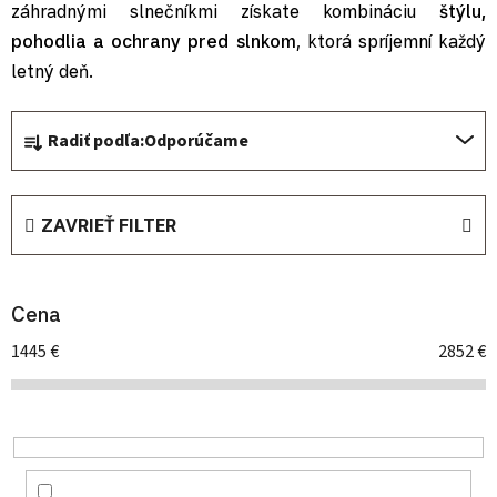
záhradnými slnečníkmi získate kombináciu
štýlu,
pohodlia a ochrany pred slnkom
, ktorá spríjemní každý
letný deň.
Radenie produktov
Radiť podľa:
Odporúčame
ZAVRIEŤ FILTER
Cena
1445
€
2852
€