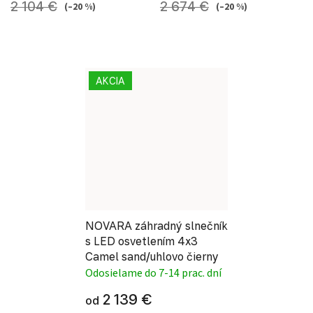
2 104 €
2 674 €
(–20 %)
(–20 %)
AKCIA
NOVARA záhradný slnečník
s LED osvetlením 4x3
Camel sand/uhlovo čierny
Odosielame do 7-14 prac. dní
2 139 €
od