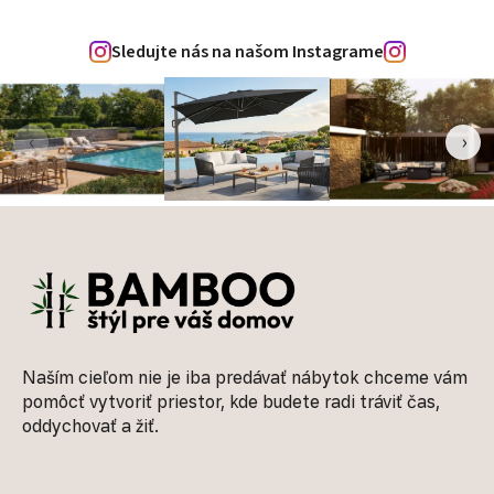
Sledujte nás na našom Instagrame
‹
›
Zápätie
Naším cieľom nie je iba predávať nábytok chceme vám
pomôcť vytvoriť priestor, kde budete radi tráviť čas,
oddychovať a žiť.