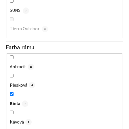
SUNS
7
Tierra Outdoor
0
Farba rámu
Antracit
25
Piesková
4
Biela
7
Kávová
1