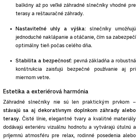
balkóny až po veľké záhradné slnečníky vhodné pre
terasy a reštauračné záhrady.
Nastaviteľné uhly a výška:
slnečníky umožňujú
jednoduché naklápanie a otáčanie, čím sa zabezpečí
optimálny tieň počas celého dňa.
Stabilita a bezpečnosť:
pevná základňa a robustná
konštrukcia zaisťujú bezpečné používanie aj pri
miernom vetre.
Estetika a exteriérová harmónia
Záhradné slnečníky nie sú len praktickým prvkom –
stávajú sa aj dekoratívnym doplnkom záhrady alebo
terasy
. Čisté línie, elegantné tvary a kvalitné materiály
dodávajú exteriéru vizuálnu hodnotu a vytvárajú útulnú a
príjemnú atmosféru pre relax, rodinné posedenia alebo