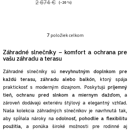
2 674 €
(–20 %)
7
položiek celkom
Ovládacie prvky výpisu
Záhradné slnečníky – komfort a ochrana pre
vašu záhradu a terasu
Záhradné slnečníky sú
nevyhnutným doplnkom pre
každú terasu, záhradu alebo balkón
, ktorý spája
praktickosť s moderným dizajnom. Poskytujú
príjemný
tieň, ochranu pred slnkom a miernym dažďom
, a
zároveň dodávajú exteriéru štýlový a elegantný vzhľad.
Naša kolekcia záhradných slnečníkov je navrhnutá tak,
aby spĺňala nároky na
odolnosť, pohodlie a flexibilitu
použitia
, a ponúka široké možnosti pre rodinné aj