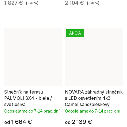
1 827 €
2 104 €
(–20 %)
(–20 %)
AKCIA
Slnečník na terasu
NOVARA záhradný slnečník
PALMOLI 3X4 - biela /
s LED osvetlením 4x3
svetlosivá
Camel sand/pieskový
Odosielame do 7-14 prac. dní
Odosielame do 7-14 prac. dní
1 664 €
2 139 €
od
od