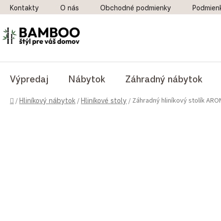
Prejsť na obsah
Kontakty
O nás
Obchodné podmienky
Podmien
Výpredaj
Nábytok
Záhradný nábytok
Domov
Záhradný hliníkový stolík ARO
/
Hliníkový nábytok
/
Hliníkové stoly
/