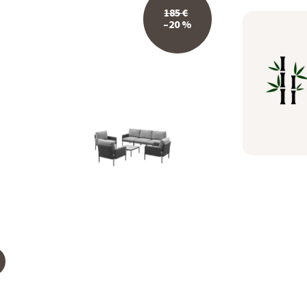
185 €
–20 %