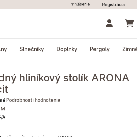
Prihlásenie
Registrácia
ný poriadok
Blog
Odstúpenie od zmluvy
NÁK
ány
Slnečníky
Doplnky
Pergoly
Zimn
dný hliníkový stolík ARONA
it
notenie produktu je 0,0 z 5 hviezdičiek.
né
Podrobnosti hodnotenia
MM
S/A