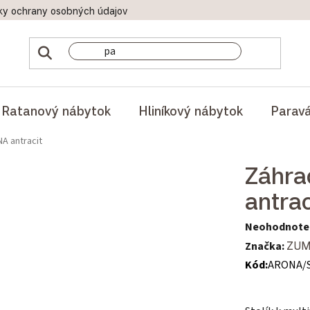
ky ochrany osobných údajov
Doprava a platby
Reklamač
Ratanový nábytok
Hliníkový nábytok
Parav
NA antracit
Záhra
antrac
Priemerné hod
Neohodnote
Značka:
ZU
Kód:
ARONA/