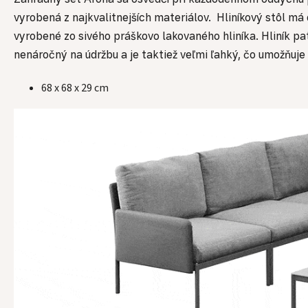
vyrobená z najkvalitnejších materiálov. Hliníkový stôl má
vyrobené zo sivého práškovo lakovaného hliníka. Hliník 
nenáročný na údržbu a je taktiež veľmi ľahký, čo umožňuj
68 x 68 x 29 cm