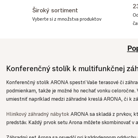
2
Široký sortiment
Od
Vyberte si z množstva produktov
č
Po
Konferenčný stolík k multifunkčnej 
Konferenčný stolík ARONA spestrí Vaše terasové či záhrad
podmienkam, takže je možné ho nechať vonku celoročne. Vď
umiestniť napríklad medzi záhradné kreslá ARONA, či k 
Hliníkový záhradný nábytok
ARONA sa skladá z prvkov, kt
predstáv. Každý prvok setu Arona môžete skombinovať v a
Záhradný set Arona sa osvedčí pri každodennom oddychu p