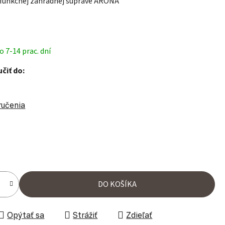
ifunkčnej záhradnej súprave ARONA
 7-14 prac. dní
čiť do:
ručenia
ena:
DO KOŠÍKA
Opýtať sa
Strážiť
Zdieľať