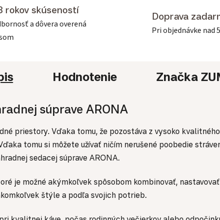
3 rokov skúseností
Doprava zadar
bornosť a dôvera overená
Pri objednávke nad 
asom
pis
Hodnotenie
Značka
ZU
záhradnej súprave ARONA
né priestory. Vďaka tomu, že pozostáva z vysoko kvalitného 
aka tomu si môžete užívať ničím nerušené poobedie strávené 
záhradnej sedacej súprave ARONA.
oré je možné akýmkoľvek spôsobom kombinovať, nastavovať a 
komkoľvek štýle a podľa svojich potrieb.
ri kvalitnej káve, počas rodinných večierkov alebo odpočink