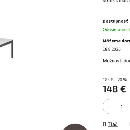
Stolík k mult
Dostupnosť
Odosielame do
Môžeme doru
18.8.2026
Možnosti do
185 €
–20 %
148 €
Jednotková c
Tlač