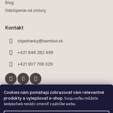
Blog
Odstúpenie od zmluvy
Kontakt
objednavky
@
bamboo.sk
+421 948 282 499
+421 907 706 329
Cookies nám pomáhajú zobrazovať vám relevantné
Facebook
produkty a vylepšovať e-shop.
Svoju voľbu môžete
kedykoľvek neskôr zmeniť v pätičke webu.