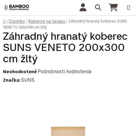
Prejsť na obsah
Hľadať
NÁKU
Domov
Záhradný hranatý koberec SUNS
/
Doplnky
/
Koberce na terasu
/
VENETO 200x300 cm žltý
Záhradný hranatý koberec
SUNS VENETO 200x300
cm žltý
Priemerné hodnotenie produktu je 0,0 z 5 hviezdičiek.
Neohodnotené
Podrobnosti hodnotenia
Značka:
SUNS