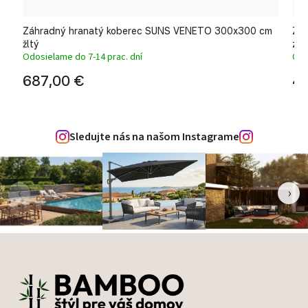
m
Záhradný hranatý koberec SUNS VENETO 300x300 cm
Zá
žltý
zel
Odosielame do 7-14 prac. dní
Odo
687,00 €
45
Sledujte nás na našom Instagrame
‹
›
Zápätie