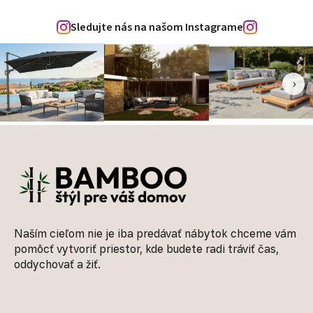
Sledujte nás na našom Instagrame
‹
›
Zápätie
Naším cieľom nie je iba predávať nábytok chceme vám
pomôcť vytvoriť priestor, kde budete radi tráviť čas,
oddychovať a žiť.