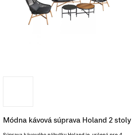
Módna kávová súprava Holand 2 stoly
Súprava kávového nábytku Holand je určená pre 4