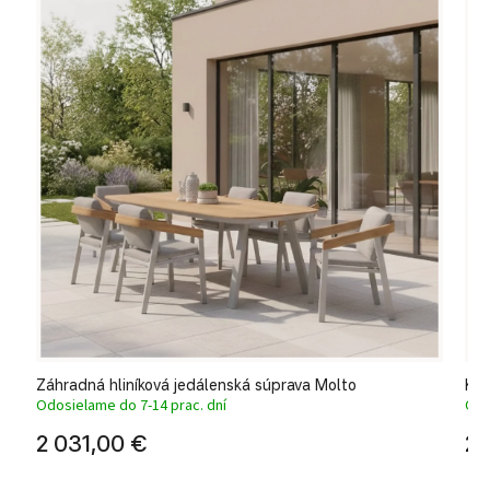
Záhradná hliníková jedálenská súprava Molto
Kom
Odosielame do 7-14 prac. dní
Odo
2 031,00 €
2 