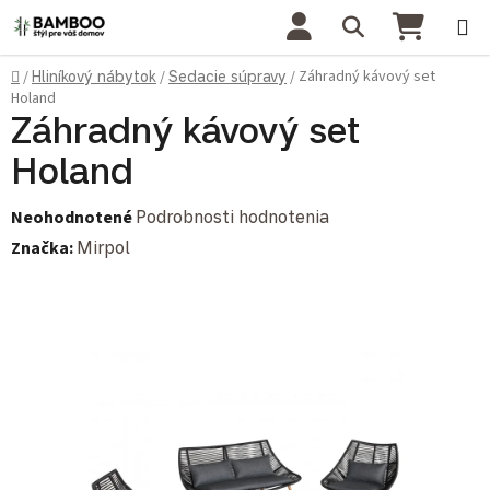
Prejsť na obsah
Hľadať
NÁKU
Domov
Záhradný kávový set
/
Hliníkový nábytok
/
Sedacie súpravy
/
Holand
Záhradný kávový set
Holand
Priemerné hodnotenie produktu je 0,0 z 5 hviezdičiek.
Neohodnotené
Podrobnosti hodnotenia
Značka:
Mirpol