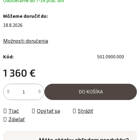
Odosielame do 7-14 prac. dní
Môžeme doručiť do:
18.8.2026
Možnosti doručenia
Kód:
501.0900.000
1 360 €
Jednotková cena:
DO KOŠÍKA
Tlač
Opýtať sa
Strážiť
Zdieľať
Máte otázky ohľadom produktu?