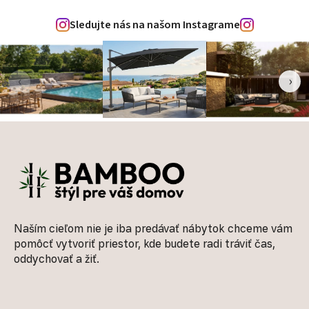
Sledujte nás na našom Instagrame
‹
›
Zápätie
Naším cieľom nie je iba predávať nábytok chceme vám
pomôcť vytvoriť priestor, kde budete radi tráviť čas,
oddychovať a žiť.