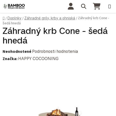
Prejsť na obsah
Hľadať
NÁKU
Domov
Záhradný krb Cone -
/
Doplnky
/
Záhradné grily, krby a ohniská
/
šedá hnedá
Záhradný krb Cone - šedá
hnedá
Priemerné hodnotenie produktu je 0,0 z 5 hviezdičiek.
Neohodnotené
Podrobnosti hodnotenia
Značka:
HAPPY COCOONING