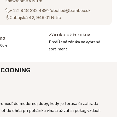
showroome v Nitre
+421 948 282 499
obchod@bamboo.sk
Cabajská 42, 949 01 Nitra
Záruka až 5 rokov
mo
Predĺžená záruka na vybraný
500 €
sortiment
OCOONING
reniesť do modernej doby, kedy je terasa či záhrada
 do ohňa pri poháriku vína a užívať si pokoj, vzduch