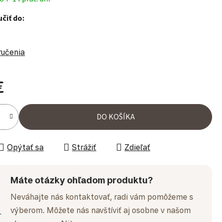
čiť do:
ručenia
€
ena:
DO KOŠÍKA
Opýtať sa
Strážiť
Zdieľať
Máte otázky ohľadom produktu?
Neváhajte nás kontaktovať, radi vám pomôžeme s
výberom. Môžete nás navštíviť aj osobne v našom