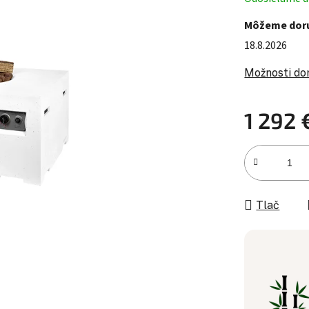
Môžeme doru
18.8.2026
Možnosti do
1 292 
Jednotková c
Tlač