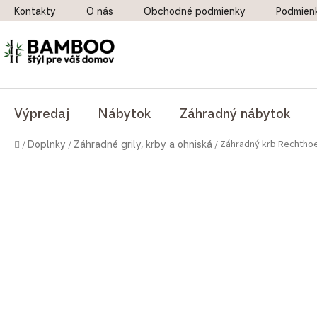
Prejsť na obsah
Kontakty
O nás
Obchodné podmienky
Podmien
Výpredaj
Nábytok
Záhradný nábytok
Domov
Záhradný krb Rechthoek
/
Doplnky
/
Záhradné grily, krby a ohniská
/