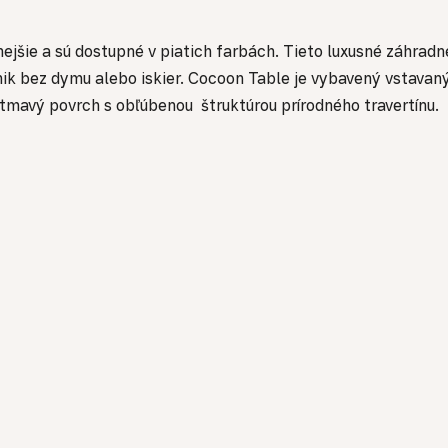
šie a sú dostupné v piatich farbách. Tieto luxusné záhradn
nik bez dymu alebo iskier. Cocoon Table je vybavený vstav
tmavý povrch s obľúbenou štruktúrou prírodného travertínu.