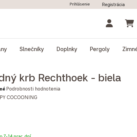
Prihlásenie
Registrácia
ný poriadok
Blog
Odstúpenie od zmluvy
NÁK
ány
Slnečníky
Doplnky
Pergoly
Zimn
dný krb Rechthoek - biela
notenie produktu je 0,0 z 5 hviezdičiek.
né
Podrobnosti hodnotenia
PY COCOONING
 7-14 prac. dní