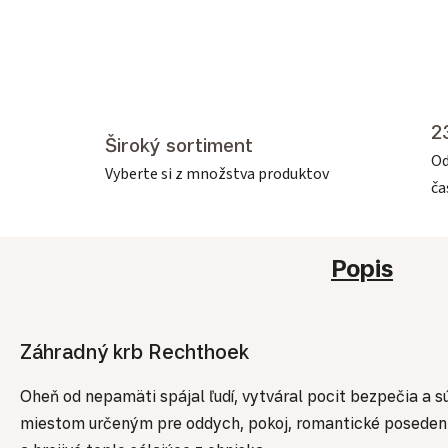
2
Široký sortiment
Od
Vyberte si z množstva produktov
č
Popis
Záhradný krb Rechthoek
Oheň od nepamäti spájal ľudí, vytváral pocit bezpečia a s
miestom určeným pre oddych, pokoj, romantické posedenie, 