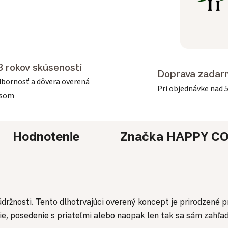
3 rokov skúseností
Doprava zadar
bornosť a dôvera overená
Pri objednávke nad 
asom
Hodnotenie
Značka
HAPPY C
údržnosti. Tento dlhotrvajúci overený koncept je prirodzené p
posedenie s priateľmi alebo naopak len tak sa sám zahľadieť