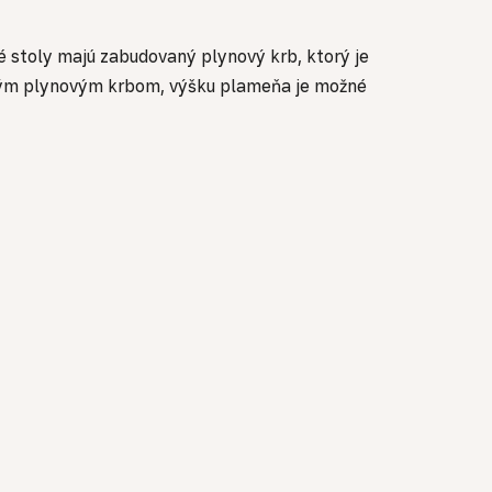
é stoly majú zabudovaný plynový krb, ktorý je
aným plynovým krbom, výšku plameňa je možné