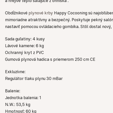
a hrejivé teplo sálajúce z ohniska .
Obdĺžnikové
plynové krby
Happy Cocooning sú najobľúbenej
mimoriadne atraktívny a bezpečný. Poskytuje pekný saló
nastaviť pomocou ovládacieho gombíka. Stôl dostal nový, 
Sada guľatiny: 4 kusy
Lávové kamene: 6 kg
Ochranný kryt z PVC
Gumová plynová hadica s priemerom 250 cm CE
Exkluzívne:
Regulátor tlaku plynu 30 mBar
Balenie:
Jednotka balenia: 1
N.W.: 53,5 kg
Hmotnosť: 60 kg