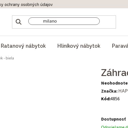
ky ochrany osobných údajov
Doprava a platby
Reklamač
Ratanový nábytok
Hliníkový nábytok
Parav
 - biela
Záhra
Priemerné hod
Neohodnote
Značka:
HAP
Kód:
4856
Dostupnosť
Odosielame do