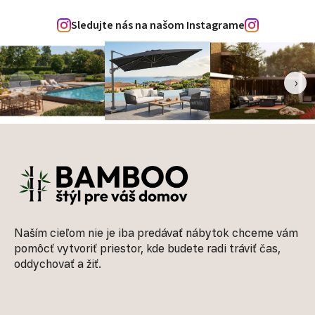
Sledujte nás na našom Instagrame
‹
›
Zápätie
Naším cieľom nie je iba predávať nábytok chceme vám
pomôcť vytvoriť priestor, kde budete radi tráviť čas,
oddychovať a žiť.