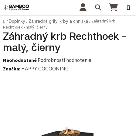
Prejsť na obsah
Hľadať
NÁKU
Domov
Záhradný krb
/
Doplnky
/
Záhradné grily, krby a ohniská
/
Rechthoek - malý, čierny
Záhradný krb Rechthoek -
malý, čierny
Priemerné hodnotenie produktu je 0,0 z 5 hviezdičiek.
Neohodnotené
Podrobnosti hodnotenia
Značka:
HAPPY COCOONING