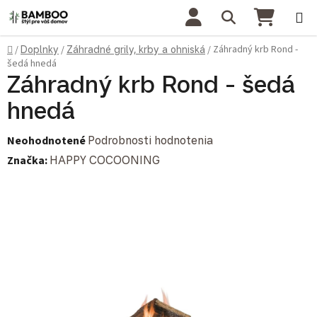
Prejsť na obsah
Hľadať
NÁKU
Domov
Záhradný krb Rond -
/
Doplnky
/
Záhradné grily, krby a ohniská
/
šedá hnedá
Záhradný krb Rond - šedá
hnedá
Priemerné hodnotenie produktu je 0,0 z 5 hviezdičiek.
Neohodnotené
Podrobnosti hodnotenia
Značka:
HAPPY COCOONING