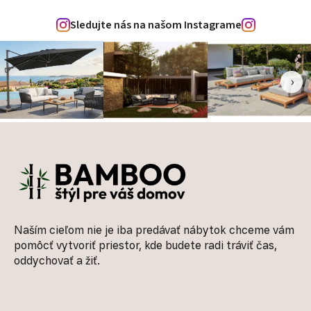
Sledujte nás na našom Instagrame
‹
›
Zápätie
Naším cieľom nie je iba predávať nábytok chceme vám
pomôcť vytvoriť priestor, kde budete radi tráviť čas,
oddychovať a žiť.