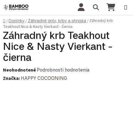
Prejsť na obsah
Hľadať
NÁKU
Domov
Záhradný krb
/
Doplnky
/
Záhradné grily, krby a ohniská
/
Teakhout Nice & Nasty Vierkant - čierna
Záhradný krb Teakhout
Nice & Nasty Vierkant -
čierna
Priemerné hodnotenie produktu je 0,0 z 5 hviezdičiek.
Neohodnotené
Podrobnosti hodnotenia
Značka:
HAPPY COCOONING