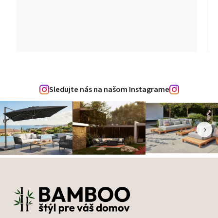
Sledujte nás na našom Instagrame
‹
›
Zápätie