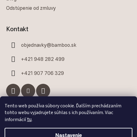
Odstúpenie od zmluvy
Kontakt
objednavky
@
bamboo.sk
+421 948 282 499
+421 907 706 329
Tento web používa súbory cookie. Ďalším prechádzaním
tohto webu vyjadrujete súhlas s ich používaním. Viac
Facebook
informácií
tu
.
Bamboo.sk
Nastavenie