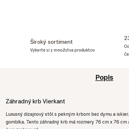
2
Široký sortiment
Od
Vyberte si z množstva produktov
č
Popis
Záhradný krb Vierkant
Luxusný dizajnový stôl s pekným krbom bez dymu a iskie
gombíka. Tento záhradný krb má rozmery 76 cm x 76 cm a v