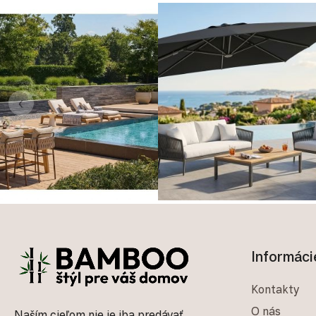
‹
Zápätie
Informáci
Kontakty
O nás
Naším cieľom nie je iba predávať