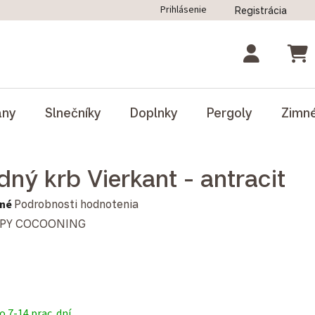
Prihlásenie
Registrácia
ný poriadok
Blog
Odstúpenie od zmluvy
NÁK
ány
Slnečníky
Doplnky
Pergoly
Zimn
dný krb Vierkant - antracit
notenie produktu je 0,0 z 5 hviezdičiek.
né
Podrobnosti hodnotenia
PY COCOONING
 7-14 prac. dní