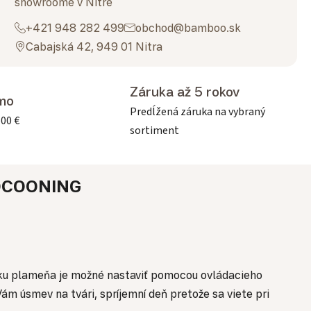
showroome v Nitre
+421 948 282 499
obchod@bamboo.sk
Cabajská 42, 949 01 Nitra
Záruka až 5 rokov
mo
Predĺžená záruka na vybraný
500 €
sortiment
OCOONING
ku plameňa je možné nastaviť pomocou ovládacieho
m úsmev na tvári, spríjemní deň pretože sa viete pri