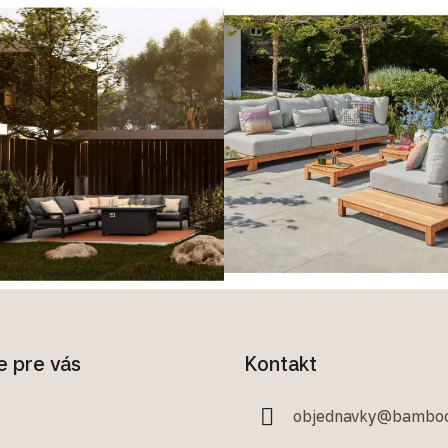
e pre vás
Kontakt
objednavky
@
bamboo