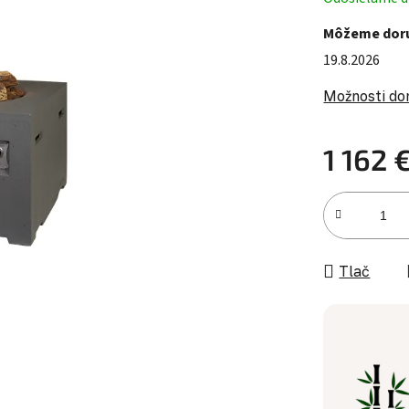
Môžeme doru
19.8.2026
Možnosti do
1 162 
Jednotková c
Tlač