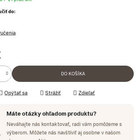
čiť do:
ručenia
€
ena:
DO KOŠÍKA
Opýtať sa
Strážiť
Zdieľať
Máte otázky ohľadom produktu?
Neváhajte nás kontaktovať, radi vám pomôžeme s
výberom. Môžete nás navštíviť aj osobne v našom