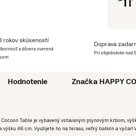
3 rokov skúseností
Doprava zadar
bornosť a dôvera overená
Pri objednávke nad 
asom
Hodnotenie
Značka
HAPPY C
r. Cocoon Table je vybavený vstavaným plynovým krbom, výš
ýšku 46 cm. Využijete ho na terasu, veľký balkón a vyčarí Vá