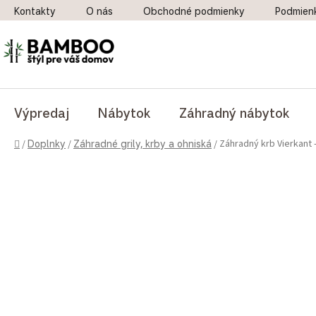
Prejsť na obsah
Kontakty
O nás
Obchodné podmienky
Podmien
Výpredaj
Nábytok
Záhradný nábytok
Domov
Záhradný krb Vierkant -
/
Doplnky
/
Záhradné grily, krby a ohniská
/