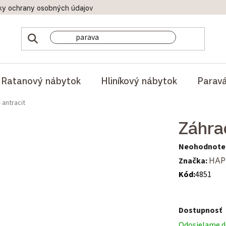
ky ochrany osobných údajov
Doprava a platby
Reklamač
Ratanový nábytok
Hliníkový nábytok
Parav
 antracit
Záhra
Priemerné hod
Neohodnote
Značka:
HAP
Kód:
4851
Dostupnosť
Odosielame do