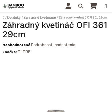
Prejsť na obsah
Hľadať
NÁKU
Domov
Záhradný kvetináč OFI 361 29cm
/
Doplnky
/
Záhradné kvetináče
/
Záhradný kvetináč OFI 361
29cm
Priemerné hodnotenie produktu je 0,0 z 5 hviezdičiek.
Neohodnotené
Podrobnosti hodnotenia
Značka:
OLTRE