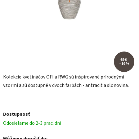
62 €
–19 %
Kolekcie kvetináčov OFI a RWG sú inšpirované prírodnými
vzormi a sú dostupné v dvoch farbách - antracit a slonovina.
Dostupnosť
Odosielame do 2-3 prac. dní
Môžeme doručiť do: