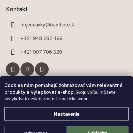
Kontakt
objednavky
@
bamboo.sk
+421 948 282 499
+421 907 706 329
Cookies nám pomáhajú zobrazovať vám relevantné
Facebook
produkty a vylepšovať e-shop.
Svoju voľbu môžete
kedykoľvek neskôr zmeniť v pätičke webu.
Nastavenie
Vytvoril Shoptet Premium
a
Adatelier