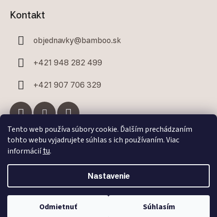
Kontakt
objednavky
@
bamboo.sk
+421 948 282 499
+421 907 706 329
Tento web používa súbory cookie. Ďalším prechádzaním
tohto webu vyjadrujete súhlas s ich používaním. Viac
Facebook
informácií
tu
.
Nastavenie
Odmietnuť
Súhlasím
Vytvoril Shoptet Premium
a
Adatelier