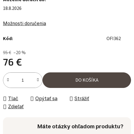
18.8.2026
Možnosti doručenia
Kód:
OFI362
95 €
–20 %
76 €
Jednotková cena:
DO KOŠÍKA
Tlač
Opýtať sa
Strážiť
Zdieľať
Máte otázky ohľadom produktu?