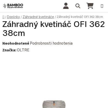
Prejsť na obsah
Hľadať
NÁKU
Domov
Záhradný kvetináč OFI 362 38cm
/
Doplnky
/
Záhradné kvetináče
/
Záhradný kvetináč OFI 362
38cm
Priemerné hodnotenie produktu je 0,0 z 5 hviezdičiek.
Neohodnotené
Podrobnosti hodnotenia
Značka:
OLTRE