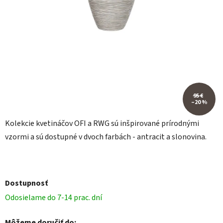
95 €
–20 %
Kolekcie kvetináčov OFI a RWG sú inšpirované prírodnými
vzormi a sú dostupné v dvoch farbách - antracit a slonovina.
Dostupnosť
Odosielame do 7-14 prac. dní
Môžeme doručiť do: