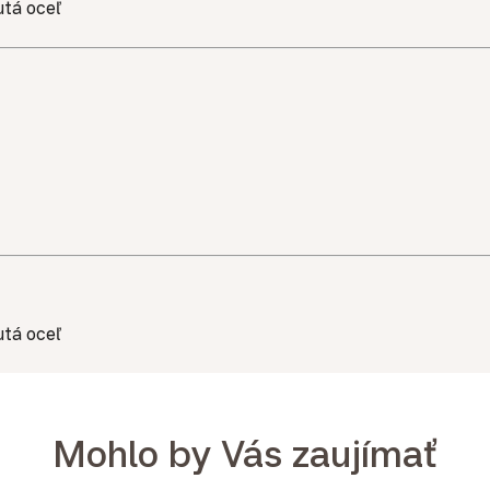
utá oceľ
utá oceľ
Mohlo by Vás zaujímať