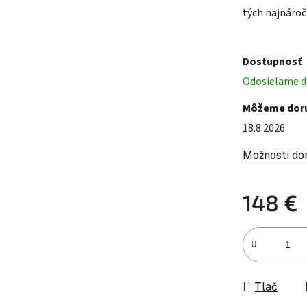
tých najnároč
Dostupnosť
Odosielame do
Môžeme doru
18.8.2026
Možnosti do
148 €
Jednotková c
Tlač