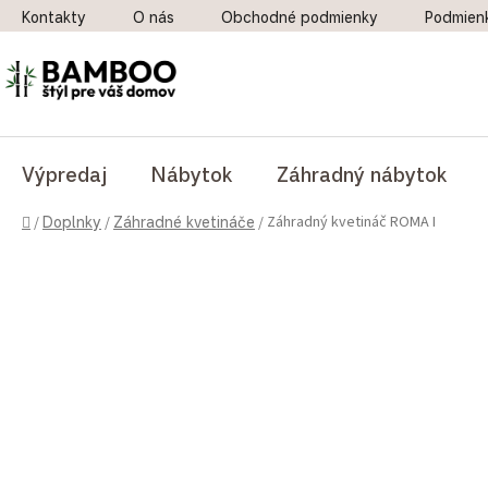
Prejsť na obsah
Kontakty
O nás
Obchodné podmienky
Podmien
Výpredaj
Nábytok
Záhradný nábytok
Domov
Záhradný kvetináč ROMA I
/
Doplnky
/
Záhradné kvetináče
/