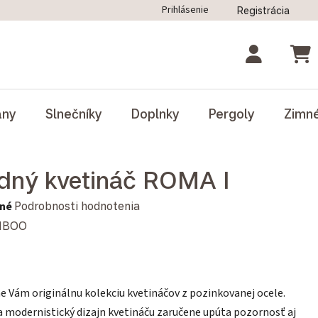
Prihlásenie
Registrácia
ný poriadok
Blog
Odstúpenie od zmluvy
NÁK
ány
Slnečníky
Doplnky
Pergoly
Zimn
dný kvetináč ROMA I
notenie produktu je 0,0 z 5 hviezdičiek.
né
Podrobnosti hodnotenia
MBOO
 Vám originálnu kolekciu kvetináčov z pozinkovanej ocele.
 modernistický dizajn kvetináču zaručene upúta pozornosť aj