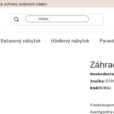
ky ochrany osobných údajov
Doprava a platby
Reklamač
Ratanový nábytok
Hliníkový nábytok
Parav
Záhra
Priemerné hod
Neohodnote
Značka:
BA
Kód:
ROMA1
Predstavujeme
Avantgardný a