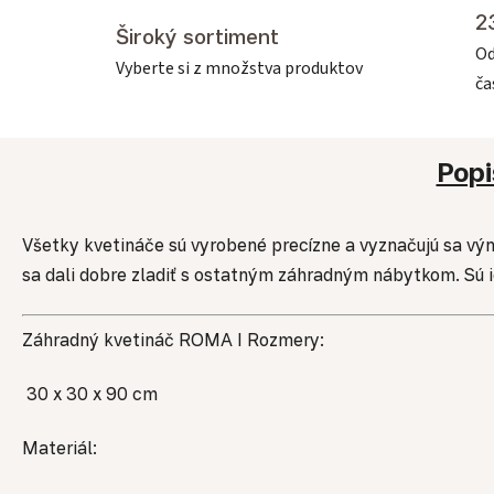
2
Široký sortiment
Od
Vyberte si z množstva produktov
č
Popi
Všetky kvetináče sú vyrobené precízne a vyznačujú sa vý
sa dali dobre zladiť s ostatným záhradným nábytkom. Sú i
Záhradný kvetináč ROMA I Rozmery:
30 x 30 x 90 cm
Materiál: