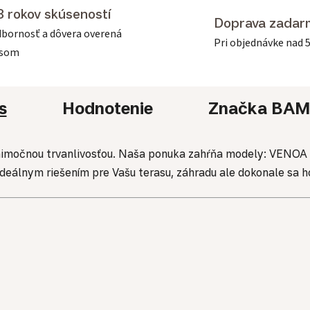
3 rokov skúseností
Doprava zadar
bornosť a dôvera overená
Pri objednávke nad 
asom
s
Hodnotenie
Značka
BAM
nimočnou trvanlivosťou. Naša ponuka zahŕňa modely: VENOA 
deálnym riešením pre Vašu terasu, záhradu ale dokonale sa ho