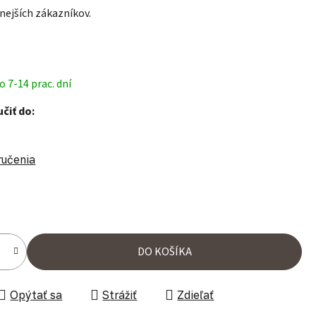
nejších zákazníkov.
 7-14 prac. dní
čiť do:
ručenia
ena:
DO KOŠÍKA
Opýtať sa
Strážiť
Zdieľať