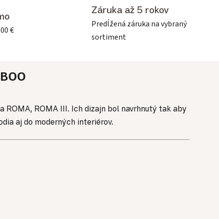
Záruka až 5 rokov
mo
Predĺžená záruka na vybraný
500 €
sortiment
BOO
a ROMA, ROMA III. Ich dizajn bol navrhnutý tak aby
dia aj do moderných interiérov.