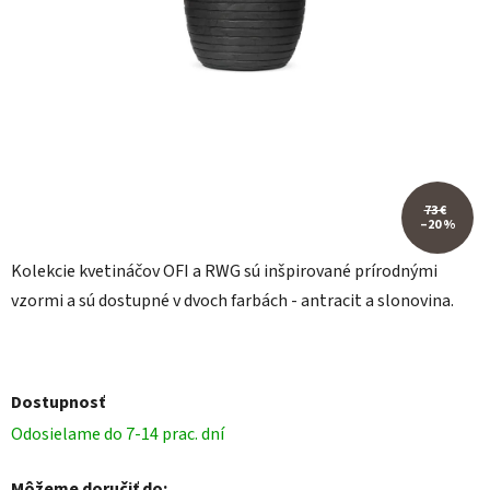
73 €
–20 %
Kolekcie kvetináčov OFI a RWG sú inšpirované prírodnými
vzormi a sú dostupné v dvoch farbách - antracit a slonovina.
Dostupnosť
Odosielame do 7-14 prac. dní
Môžeme doručiť do: