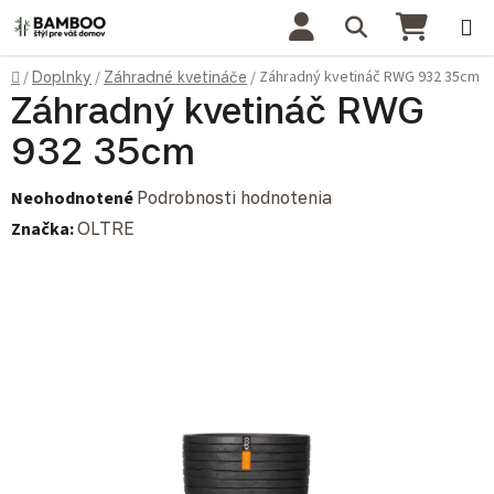
Prejsť na obsah
Hľadať
NÁKU
Domov
Záhradný kvetináč RWG 932 35cm
/
Doplnky
/
Záhradné kvetináče
/
Záhradný kvetináč RWG
932 35cm
Priemerné hodnotenie produktu je 0,0 z 5 hviezdičiek.
Neohodnotené
Podrobnosti hodnotenia
Značka:
OLTRE