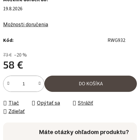
19.8.2026
Možnosti doručenia
Kód:
RWG932
73 €
–20 %
58 €
Jednotková cena:
DO KOŠÍKA
Tlač
Opýtať sa
Strážiť
Zdieľať
Máte otázky ohľadom produktu?