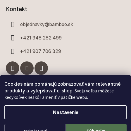
Kontakt
objednavky
@
bamboo.sk
+421 948 282 499
+421 907 706 329
Cookies nám pomáhajú zobrazovať vám relevantné
Facebook
produkty a vylepšovať e-shop.
Svoju voľbu môžete
kedykoľvek neskôr zmeniť v pätičke webu.
Nastavenie
Vytvoril Shoptet Premium
a
Adatelier