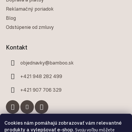
Reklamačný poriadok
Blog
Odstúpenie od zmluvy
Kontakt
objednavky
@
bamboo.sk
+421 948 282 499
+421 907 706 329
Cookies nám pomáhajú zobrazovať vám relevantné
Facebook
produkty a vylepšovať e-shop.
Svoju voľbu môžete