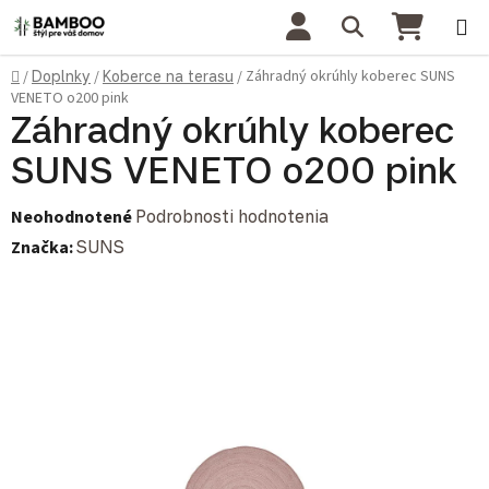
Prejsť na obsah
Hľadať
NÁKU
Domov
Záhradný okrúhly koberec SUNS
/
Doplnky
/
Koberce na terasu
/
VENETO o200 pink
Záhradný okrúhly koberec
SUNS VENETO o200 pink
Priemerné hodnotenie produktu je 0,0 z 5 hviezdičiek.
Neohodnotené
Podrobnosti hodnotenia
Značka:
SUNS