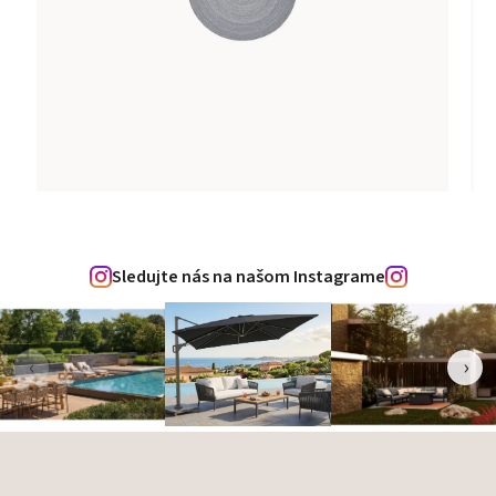
Sledujte nás na našom Instagrame
‹
›
Zápätie