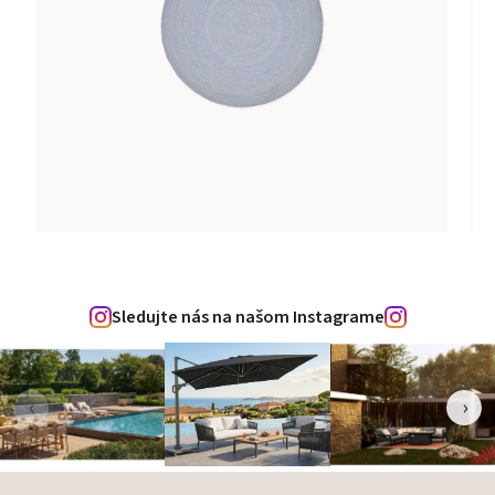
Sledujte nás na našom Instagrame
‹
›
Zápätie