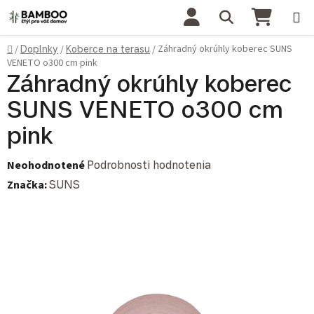
Prejsť na obsah
Hľadať
NÁKU
Domov
Záhradný okrúhly koberec SUNS
/
Doplnky
/
Koberce na terasu
/
VENETO o300 cm pink
Záhradný okrúhly koberec
SUNS VENETO o300 cm
pink
Priemerné hodnotenie produktu je 0,0 z 5 hviezdičiek.
Neohodnotené
Podrobnosti hodnotenia
Značka:
SUNS