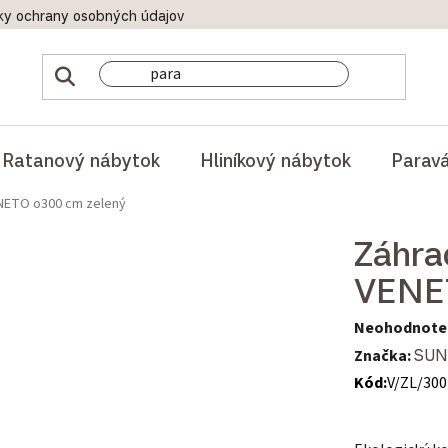
ky ochrany osobných údajov
Doprava a platby
Reklamač
Ratanový nábytok
Hliníkový nábytok
Parav
NETO o300 cm zelený
Záhra
VENE
Priemerné hod
Neohodnote
Značka:
SUN
Kód:
V/ZL/300