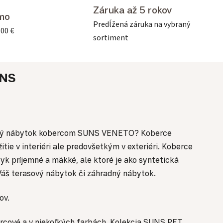
Záruka až 5 rokov
mo
Predĺžená záruka na vybraný
500 €
sortiment
NS
áhradný nábytok kobercom SUNS VENETO? Koberce
ie v interiéri ale predovšetkým v exteriéri. Koberce
yk príjemné a mäkké, ale ktoré je ako syntetická
Váš terasový nábytok či záhradný nábytok.
ov.
orcové a v niekoľkých farbách. Kolekcia SUNS PET