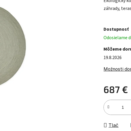
Ekologický ko
záhrady, tera
Dostupnosť
Odosielame do
Môžeme doru
19.8.2026
Možnosti do
687 €
Jednotková c
Tlač