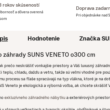
3 rokov skúseností
Doprava zadar
bornosť a dôvera overená
Pri objednávke nad 
asom
pis
Hodnotenie
Značka
SU
 do záhrady SUNS VENETO o300 cm
 - tak prečo neskrášliť vonkajšie priestory a Váš luxusný z
plu, chladu, dažďu a vetru, takže sú veľmi vhodné pre použit
 procesu sa fľaše spracúvajú na typ vlákna, ktoré je na dot
 Veneto je ekologická a výborná voľba, ak chcete skrášliť 
šho
exkluzívneho záhradného nábytku
a exteriérových priestor
 rôznych veľkostiach a tvaroch: okrúhle, obdĺžnikové a štv