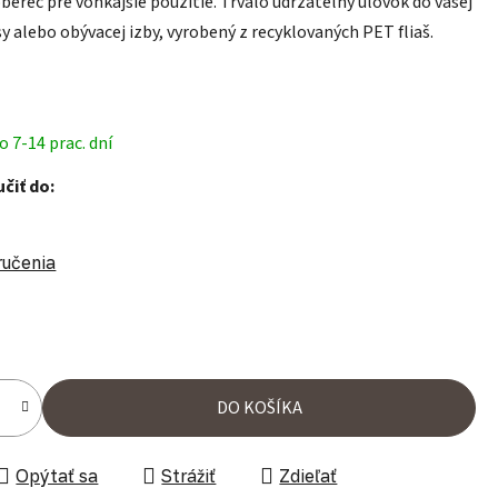
berec pre vonkajšie použitie. Trvalo udržateľný úlovok do vašej
sy alebo obývacej izby, vyrobený z recyklovaných PET fliaš.
 7-14 prac. dní
čiť do:
ručenia
ena:
DO KOŠÍKA
Opýtať sa
Strážiť
Zdieľať