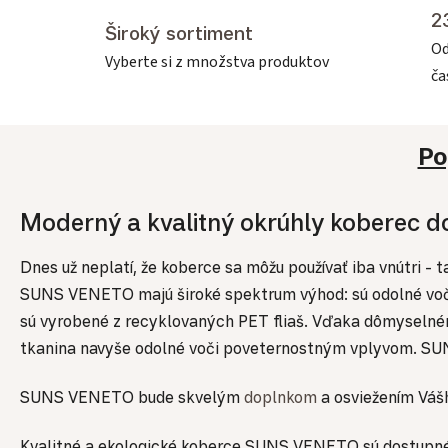
2
Široký sortiment
Od
Vyberte si z množstva produktov
č
Po
Moderný a kvalitný okrúhly koberec
Dnes už neplatí, že koberce sa môžu používať iba vnútri
SUNS VENETO majú široké spektrum výhod: sú odolné voči te
sú vyrobené z recyklovaných PET fliaš. Vďaka dômyselnému
tkanina navyše odolné voči poveternostným vplyvom. SUNS
SUNS VENETO bude skvelým
doplnkom
a osviežením Vá
Kvalitné a ekologické koberce SUNS VENETO sú dostupné v