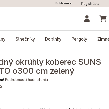
Prihlásenie
Registrácia
ný poriadok
Blog
Odstúpenie od zmluvy
NÁK
ány
Slnečníky
Doplnky
Pergoly
Zimn
dný okrúhly koberec SUNS
TO o300 cm zelený
notenie produktu je 0,0 z 5 hviezdičiek.
né
Podrobnosti hodnotenia
S