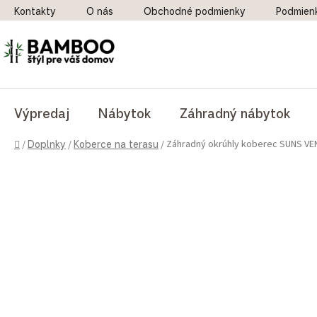
Prejsť na obsah
Kontakty
O nás
Obchodné podmienky
Podmien
Výpredaj
Nábytok
Záhradný nábytok
Domov
Záhradný okrúhly koberec SUNS VE
/
Doplnky
/
Koberce na terasu
/