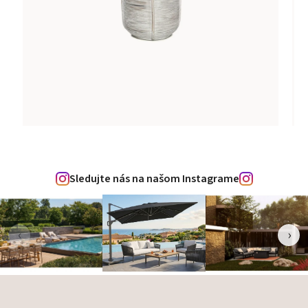
Sledujte nás na našom Instagrame
‹
›
Zápätie