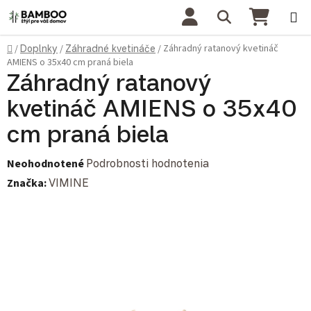
Prejsť na obsah
Hľadať
NÁKU
Domov
Záhradný ratanový kvetináč
/
Doplnky
/
Záhradné kvetináče
/
AMIENS o 35x40 cm praná biela
Záhradný ratanový
kvetináč AMIENS o 35x40
cm praná biela
Priemerné hodnotenie produktu je 0,0 z 5 hviezdičiek.
Neohodnotené
Podrobnosti hodnotenia
Značka:
VIMINE