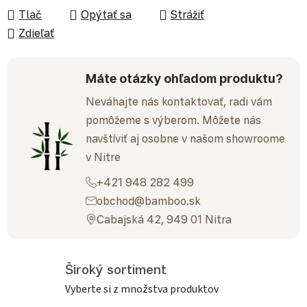
Tlač
Opýtať sa
Strážiť
Zdieľať
Máte otázky ohľadom produktu?
Neváhajte nás kontaktovať, radi vám
pomôžeme s výberom. Môžete nás
navštíviť aj osobne v našom showroome
v Nitre
+421 948 282 499
obchod@bamboo.sk
Cabajská 42, 949 01 Nitra
Široký sortiment
Vyberte si z množstva produktov