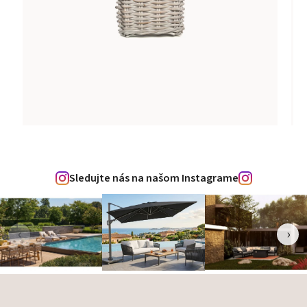
Sledujte nás na našom Instagrame
‹
›
Zápätie