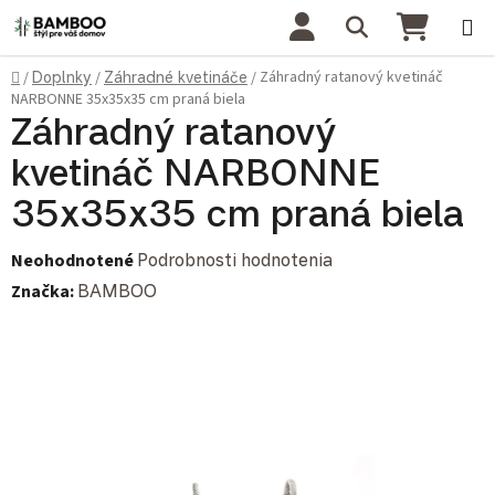
Prejsť na obsah
Hľadať
NÁKU
Domov
Záhradný ratanový kvetináč
/
Doplnky
/
Záhradné kvetináče
/
NARBONNE 35x35x35 cm praná biela
Záhradný ratanový
kvetináč NARBONNE
35x35x35 cm praná biela
Priemerné hodnotenie produktu je 0,0 z 5 hviezdičiek.
Neohodnotené
Podrobnosti hodnotenia
Značka:
BAMBOO