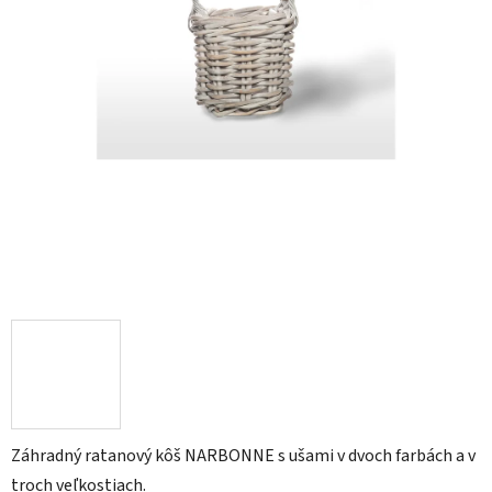
Záhradný ratanový kôš NARBONNE s ušami v dvoch farbách a v
troch veľkostiach.