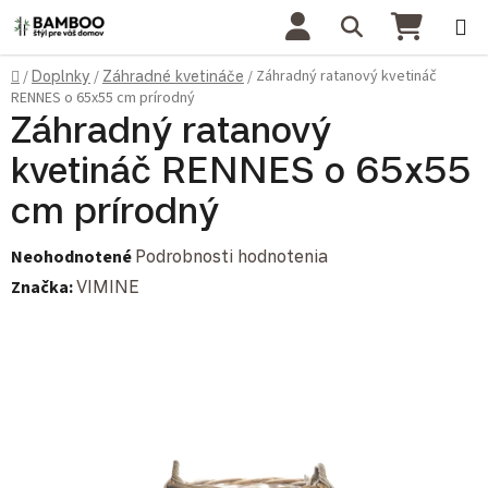
Prejsť na obsah
Hľadať
NÁKU
Domov
Záhradný ratanový kvetináč
/
Doplnky
/
Záhradné kvetináče
/
RENNES o 65x55 cm prírodný
Záhradný ratanový
kvetináč RENNES o 65x55
cm prírodný
Priemerné hodnotenie produktu je 0,0 z 5 hviezdičiek.
Neohodnotené
Podrobnosti hodnotenia
Značka:
VIMINE