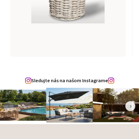
Sledujte nás na našom Instagrame
‹
›
Zápätie