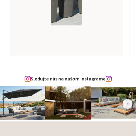
Sledujte nás na našom Instagrame
‹
›
Zápätie