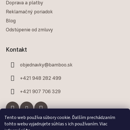
Doprava a platby
Reklamačný poriadok
Blog
Odstúpenie od zmluvy
Kontakt
objednavky
@
bamboo.sk
+421 948 282 499
+421 907 706 329
Tento web používa súbory cookie. Ďalším prechádzaním
tohto webu vyjadrujete súhlas s ich používaním. Viac