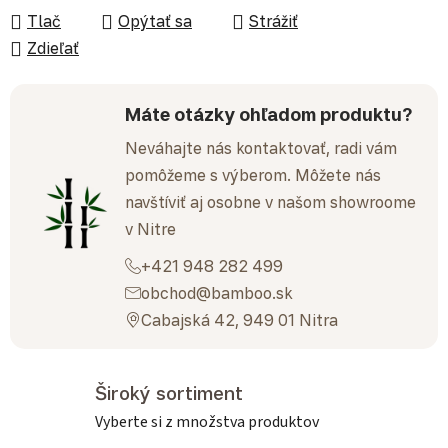
Tlač
Opýtať sa
Strážiť
Zdieľať
Máte otázky ohľadom produktu?
Neváhajte nás kontaktovať, radi vám
pomôžeme s výberom. Môžete nás
navštíviť aj osobne v našom showroome
v Nitre
+421 948 282 499
obchod@bamboo.sk
Cabajská 42, 949 01 Nitra
Široký sortiment
Vyberte si z množstva produktov