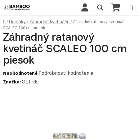
Prejsť na obsah
Hľadať
NÁKU
Domov
Záhradný ratanový kvetináč
/
Doplnky
/
Záhradné kvetináče
/
SCALEO 100 cm piesok
Záhradný ratanový
kvetináč SCALEO 100 cm
piesok
Priemerné hodnotenie produktu je 0,0 z 5 hviezdičiek.
Neohodnotené
Podrobnosti hodnotenia
Značka:
OLTRE