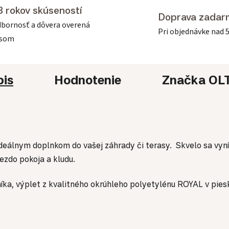
3 rokov skúseností
Doprava zadar
bornosť a dôvera overená
Pri objednávke nad 
asom
pis
Hodnotenie
Značka
OL
ideálnym doplnkom do vašej záhrady či terasy. Skvelo sa vyn
iezdo pokoja a kludu.
ka, výplet z kvalitného okrúhleho polyetylénu ROYAL v piesk