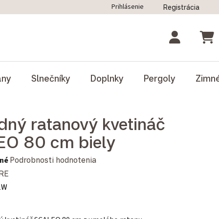
Prihlásenie
Registrácia
ný poriadok
Blog
Odstúpenie od zmluvy
NÁK
ány
Slnečníky
Doplnky
Pergoly
Zimn
dný ratanový kvetináč
O 80 cm biely
notenie produktu je 0,0 z 5 hviezdičiek.
né
Podrobnosti hodnotenia
RE
1W