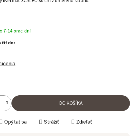
ý kvetináč SCALEO 80 cm z umelého ratanu.
 7-14 prac. dní
čiť do:
ručenia
ena:
DO KOŠÍKA
Opýtať sa
Strážiť
Zdieľať