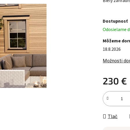
Biely záhradn
Dostupnosť
Odosielame do
Môžeme doru
18.8.2026
Možnosti do
230 €
Jednotková c
Tlač