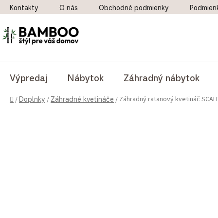
Prejsť na obsah
Kontakty
O nás
Obchodné podmienky
Podmien
Výpredaj
Nábytok
Záhradný nábytok
Domov
Záhradný ratanový kvetináč SCAL
/
Doplnky
/
Záhradné kvetináče
/