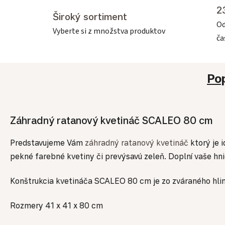
2
Široký sortiment
Od
Vyberte si z množstva produktov
č
Po
Záhradný ratanový kvetináč SCALEO 80 cm
Predstavujeme Vám
záhradný ratanový kvetináč
ktorý je 
pekné farebné kvetiny či prevýsavú zeleň. Doplní vaše hn
Konštrukcia kvetináča SCALEO 80 cm je zo zváraného hliní
Rozmery 41 x 41 x 80 cm