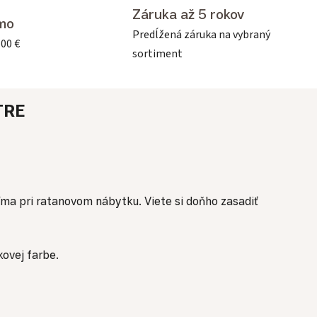
Záruka až 5 rokov
mo
Predĺžená záruka na vybraný
500 €
sortiment
TRE
íma pri ratanovom nábytku. Viete si doňho zasadiť
ovej farbe.