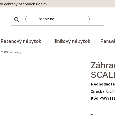
ky ochrany osobných údajov
Doprava a platby
Reklamač
Ratanový nábytok
Hliníkový nábytok
Parav
EO 80 cm biely
Záhra
SCALE
Priemerné hod
Neohodnote
Značka:
OLT
Kód:
PAW911