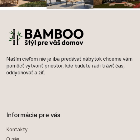
Zápätie
Naším cieľom nie je iba predávať nábytok chceme vám
pomôcť vytvoriť priestor, kde budete radi tráviť čas,
oddychovať a žiť.
Informácie pre vás
Kontakty
O nás