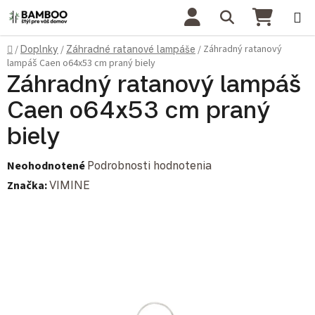
Prejsť na obsah
Hľadať
NÁKU
Domov
Záhradný ratanový
/
Doplnky
/
Záhradné ratanové lampáše
/
lampáš Caen o64x53 cm praný biely
Záhradný ratanový lampáš
Caen o64x53 cm praný
biely
Priemerné hodnotenie produktu je 0,0 z 5 hviezdičiek.
Neohodnotené
Podrobnosti hodnotenia
Značka:
VIMINE