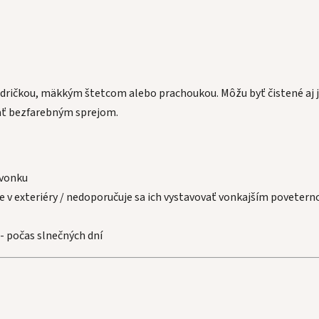
ndričkou, mäkkým štetcom alebo prachoukou. Môžu byť čistené aj 
ať bezfarebným sprejom.
 vonku
ie v exteriéry / nedoporučuje sa ich vystavovať vonkajším povete
- počas slnečných dní