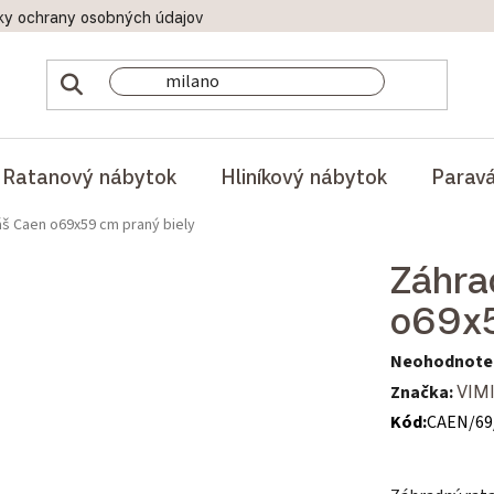
ky ochrany osobných údajov
Doprava a platby
Reklamač
Ratanový nábytok
Hliníkový nábytok
Parav
š Caen o69x59 cm praný biely
Záhra
o69x5
Priemerné hod
Neohodnote
Značka:
VIM
Kód:
CAEN/69