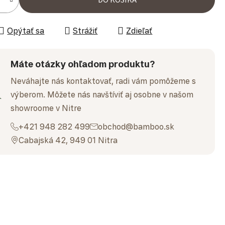
Opýtať sa
Strážiť
Zdieľať
Máte otázky ohľadom produktu?
Neváhajte nás kontaktovať, radi vám pomôžeme s
výberom. Môžete nás navštíviť aj osobne v našom
showroome v Nitre
+421 948 282 499
obchod@bamboo.sk
Cabajská 42, 949 01 Nitra