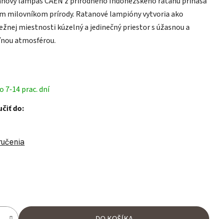
anový lampáš CAEN z prírodného Indonézskeho ratanu prináša
ým milovníkom prírody. Ratanové lampióny vytvoria ako
žnej miestnosti kúzelný a jedinečný priestor s úžasnou a
nou atmosférou.
 7-14 prac. dní
čiť do:
ručenia
ena:
DO KOŠÍKA