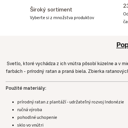
2
Široký sortiment
Od
Vyberte si z množstva produktov
č
Pop
Svetlo, ktoré vychádza z ich vnútra pôsobí kúzelne a v m
farbách - prírodný ratan a praná biela. Zbierka ratanový
Použité materiály:
prírodný ratan z plantáží - udržateľný rozvoj Indonézie
ručná výroba
pohodlné uchopenie
sklo vo vnútri