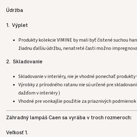
Údržba
1. Výplet
Produkty kolekcie VIMINE by mali byť čistené suchou ha
žiadnu ďalšiu údržbu, nenatreté časti možno impregnov
2. Skladovanie
Skladovanie v interiéry, nie je vhodné ponechať produkty
Výrobky z prírodného ratanu nie sú určené pre skladovan
dažďom v interiéry )
Vhodné pre vonkajšie použitie za priaznivých podmienok 
Záhradný lampáš Caen sa vyrába v troch rozmeroch:
Veľkosť 1.