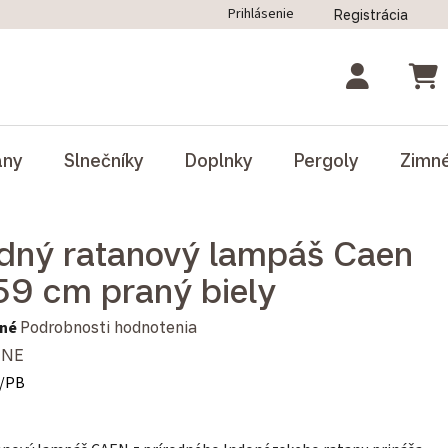
Prihlásenie
Registrácia
ný poriadok
Blog
Odstúpenie od zmluvy
NÁK
ány
Slnečníky
Doplnky
Pergoly
Zimn
dný ratanový lampáš Caen
9 cm praný biely
notenie produktu je 0,0 z 5 hviezdičiek.
né
Podrobnosti hodnotenia
INE
/PB