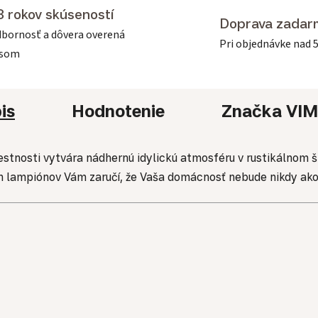
3 rokov skúseností
Doprava zadar
bornosť a dôvera overená
Pri objednávke nad 
asom
is
Hodnotenie
Značka
VIM
iestnosti vytvára nádhernú idylickú atmosféru v rustikálnom
ch lampiónov Vám zaručí, že Vaša domácnosť nebude nikdy ako 