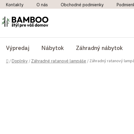
Prejsť na obsah
Kontakty
O nás
Obchodné podmienky
Podmien
Výpredaj
Nábytok
Záhradný nábytok
Domov
Záhradný ratanový lampá
/
Doplnky
/
Záhradné ratanové lampáše
/