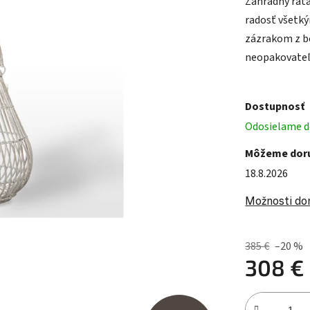
Záhradný rat
radosť všetk
zázrakom z be
neopakovateľ
Dostupnosť
Odosielame do
Môžeme doru
18.8.2026
Možnosti do
385 €
–20 %
308 €
Jednotková c