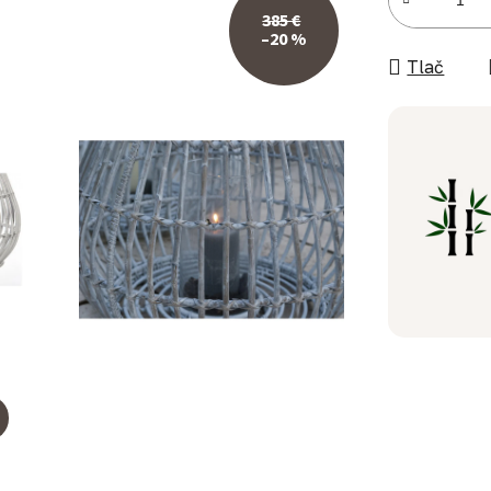
385 €
–20 %
Tlač