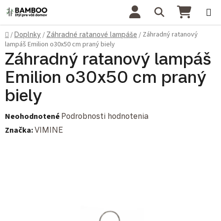
Prejsť na obsah
Hľadať
NÁKU
Domov
Záhradný ratanový
/
Doplnky
/
Záhradné ratanové lampáše
/
lampáš Emilion o30x50 cm praný biely
Záhradný ratanový lampáš
Emilion o30x50 cm praný
biely
Priemerné hodnotenie produktu je 0,0 z 5 hviezdičiek.
Neohodnotené
Podrobnosti hodnotenia
Značka:
VIMINE