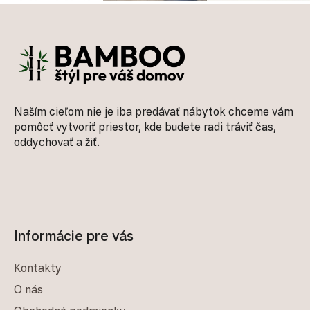
Zápätie
Naším cieľom nie je iba predávať nábytok chceme vám
pomôcť vytvoriť priestor, kde budete radi tráviť čas,
oddychovať a žiť.
Informácie pre vás
Kontakty
O nás