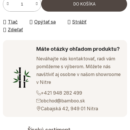
Jednotková cena:
DO KOŠÍKA
Tlač
Opýtať sa
Strážiť
Zdieľať
Máte otázky ohľadom produktu?
Neváhajte nás kontaktovať, radi vám
pomôžeme s výberom. Môžete nás
navštíviť aj osobne v našom showroome
v Nitre
+421 948 282 499
obchod@bamboo.sk
Cabajská 42, 949 01 Nitra
Široký sortiment